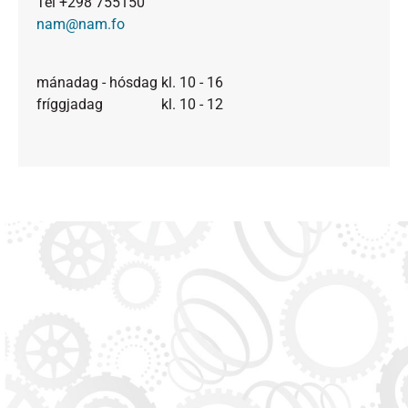
Tel +298 755150
nam@nam.fo
mánadag - hósdag kl. 10 - 16
fríggjadag kl. 10 - 12