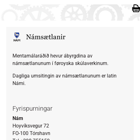
Mentamálaráðið hevur ábyrgdina av
námsætlanunum í føroyska skúlaverkinum.
Dagliga umsitingin av námsætlanunum er latin
Námi.
Fyrispurningar
Nám
Hoyvíksvegur 72
FO-100 Tórshavn