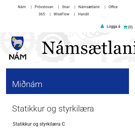
Skip to main content
Nám
Próvstovan
Snar
Námsætlanir
Office
365
WiseFlow
Handil
Logga á
0
Miðnám
Statikkur og styrkilæra
Statikkur og styrkilæra C