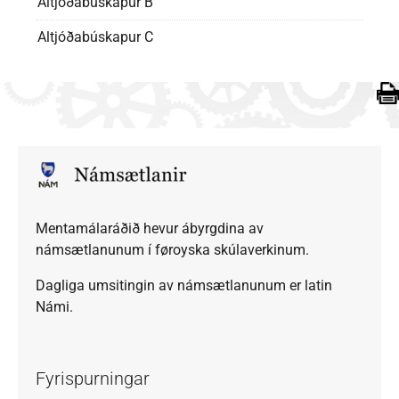
Altjóðabúskapur B
Altjóðabúskapur C
Mentamálaráðið hevur ábyrgdina av
námsætlanunum í føroyska skúlaverkinum.
Dagliga umsitingin av námsætlanunum er latin
Námi.
Fyrispurningar