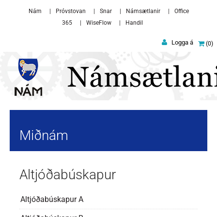
Skip to main content
Nám
Próvstovan
Snar
Námsætlanir
Office
365
WiseFlow
Handil
Logga á
0
Miðnám
Altjóðabúskapur
Altjóðabúskapur A