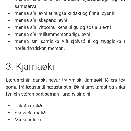
samstarva
menna síni evni at hugsa kritiskt og finna loysnir
menna síni skapandi evni
menna síni vitbornu, kensluligu og sosialu evni
menna síni millummentanarligu evni
menna sín samleika við sjálvsáliti og tryggleika í
norðurlendskari mentan.
3. Kjarnaøki
Lærugreinin danskt hevur trý ymisk kjarnaøki, ið eru tey
somu frá lægsta til hægsta stig. Økini umskarast og virka
fyri ein stóran part saman í undirvísingini.
Talaða málið
Skrivaða málið
Málkunnleiki