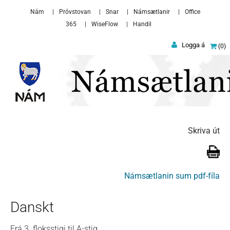
Skip to main content
Nám
Próvstovan
Snar
Námsætlanir
Office
365
WiseFlow
Handil
Logga á
0
Skriva út
Námsætlanin sum pdf-fíla
Danskt
Frá 3. floksstigi til A-stig