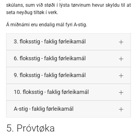
skúlans, sum við støði í lýsta tørvinum hevur skyldu til at
seta neyðug tiltøk í verk.
Á miðnámi eru endalig mál fyri A-stig.
3. floksstig - faklig førleikamál
6. floksstig - faklig førleikamál
9. floksstig - faklig førleikamál
10. floksstig - faklig førleikamál
A-stig - faklig førleikamál
5. Próvtøka