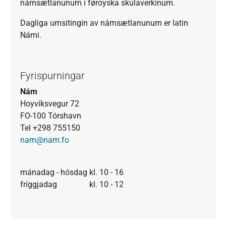
námsætlanunum í føroyska skúlaverkinum.
Dagliga umsitingin av námsætlanunum er latin
Námi.
Fyrispurningar
Nám
Hoyvíksvegur 72
FO-100 Tórshavn
Tel +298 755150
nam@nam.fo
mánadag - hósdag kl. 10 - 16
fríggjadag kl. 10 - 12