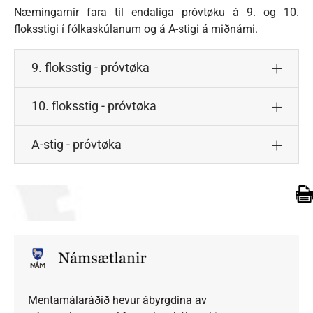
Næmingarnir fara til endaliga próvtøku á 9. og 10.
floksstigi í fólkaskúlanum og á A-stigi á miðnámi.
9. floksstig - próvtøka
10. floksstig - próvtøka
A-stig - próvtøka
Mentamálaráðið hevur ábyrgdina av