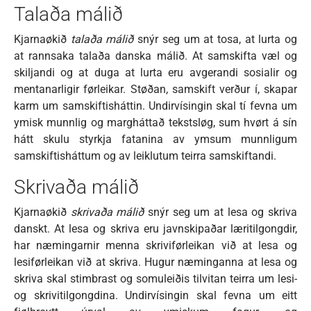
Talaða málið
Kjarnaøkið
talaða málið
snýr seg um at tosa, at lurta og
at rannsaka talaða danska málið. At samskifta væl og
skiljandi og at duga at lurta eru avgerandi sosialir og
mentanarligir førleikar. Støðan, samskift verður í, skapar
karm um samskiftisháttin. Undirvísingin skal tí fevna um
ymisk munnlig og margháttað tekstsløg, sum hvørt á sín
hátt skulu styrkja fatanina av ymsum munnligum
samskiftisháttum og av leiklutum teirra samskiftandi.
Skrivaða málið
Kjarnaøkið
skrivaða málið
snýr seg um at lesa og skriva
danskt. At lesa og skriva eru javnskipaðar læritilgongdir,
har næmingarnir menna skriviførleikan við at lesa og
lesiførleikan við at skriva. Hugur næminganna at lesa og
skriva skal stimbrast og somuleiðis tilvitan teirra um lesi-
og skrivitilgongdina. Undirvísingin skal fevna um eitt