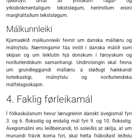
fjølbroytt úrval av ymiskum fagur- og
yrkisbókmentaligum tekstsløgum, herímillum eisini
margháttaðum tekstsløgum.
Málkunnleiki
Kjarnaøkið
málkunnleiki
fevnir um danska mállæru og
málnýtslu. Næmingarnir fáa innlit í danska málið sum
skipan og um leiklutin hjá donskum í føroyskum og
norðurlendskum samanhangi. Undirvísingin skal fevna
um grundleggjandi mállæru á støðugt hækkandi
torleikastigi, málnýtslu og norðurlendska
málfelagsskapin.
4. Faklig førleikamál
Í fólkaskúlanum hevur lærugreinin danskt ávegismál fyri
3. og 6. floksstig og endalig mál fyri 9. og 10. floksstig.
Ávegismálini eru leiðbeinandi, tó soleiðis at skilja, at um
munandi frávik koma fyri, skal hetta fráboðast leiðslu