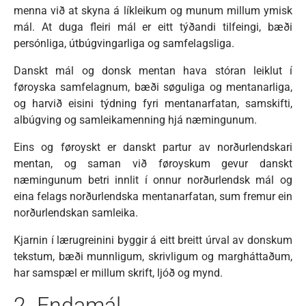
menna við at skyna á líkleikum og munum millum ymisk
mál. At duga fleiri mál er eitt týðandi tilfeingi, bæði
persónliga, útbúgvingarliga og samfelagsliga.
Danskt mál og donsk mentan hava stóran leiklut í
føroyska samfelagnum, bæði søguliga og mentanarliga,
og harvið eisini týdning fyri mentanarfatan, samskifti,
albúgving og samleikamenning hjá næmingunum.
Eins og føroyskt er danskt partur av norðurlendskari
mentan, og saman við føroyskum gevur danskt
næmingunum betri innlit í onnur norðurlendsk mál og
eina felags norðurlendska mentanarfatan, sum fremur ein
norðurlendskan samleika.
Kjarnin í lærugreinini byggir á eitt breitt úrval av donskum
tekstum, bæði munnligum, skrivligum og margháttaðum,
har samspæl er millum skrift, ljóð og mynd.
2. Endamál