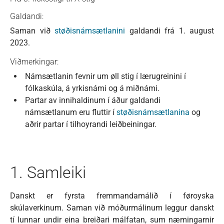
Galdandi:
Saman við
støðisnámsætlanini
galdandi frá 1. august
2023.
Viðmerkingar:
Námsætlanin fevnir um øll stig í lærugreinini í
fólkaskúla, á yrkisnámi og á miðnámi.
Partar av innihaldinum í áður galdandi
námsætlanum eru fluttir í
støðisnámsætlanina
og
aðrir partar í tilhoyrandi leiðbeiningar.
1. Samleiki
Danskt er fyrsta fremmandamálið í føroyska
skúlaverkinum. Saman við móðurmálinum leggur danskt
tí lunnar undir eina breiðari málfatan, sum næmingarnir