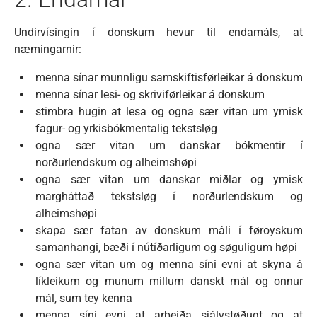
Undirvísingin í donskum hevur til endamáls, at
næmingarnir:
menna sínar munnligu samskiftisførleikar á donskum
menna sínar lesi- og skriviførleikar á donskum
stimbra hugin at lesa og ogna sær vitan um ymisk
fagur- og yrkisbókmentalig tekstsløg
ogna sær vitan um danskar bókmentir í
norðurlendskum og alheimshøpi
ogna sær vitan um danskar miðlar og ymisk
margháttað tekstsløg í norðurlendskum og
alheimshøpi
skapa sær fatan av donskum máli í føroyskum
samanhangi, bæði í nútíðarligum og søguligum høpi
ogna sær vitan um og menna síni evni at skyna á
líkleikum og munum millum danskt mál og onnur
mál, sum tey kenna
menna síni evni at arbeiða sjálvstøðugt og at