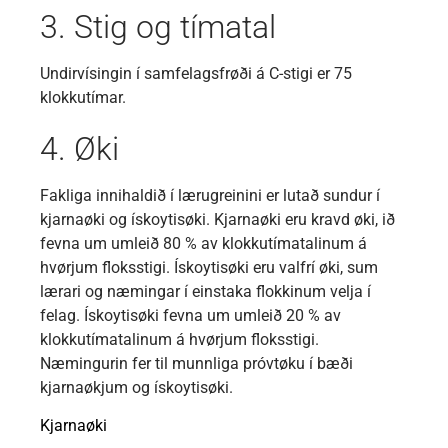
3. Stig og tímatal
Undirvísingin í samfelagsfrøði á C-stigi er 75
klokkutímar.
4. Øki
Fakliga innihaldið í lærugreinini er lutað sundur í
kjarnaøki og ískoytisøki. Kjarnaøki eru kravd øki, ið
fevna um umleið 80 % av klokkutímatalinum á
hvørjum floksstigi. Ískoytisøki eru valfrí øki, sum
lærari og næmingar í einstaka flokkinum velja í
felag. Ískoytisøki fevna um umleið 20 % av
klokkutímatalinum á hvørjum floksstigi.
Næmingurin fer til munnliga próvtøku í bæði
kjarnaøkjum og ískoytisøki.
Kjarnaøki