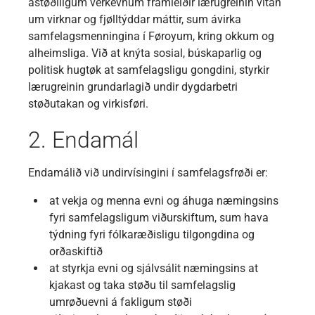
ástøðiligum verkevnum framleiðir lærugreinin vitan
um virknar og fjølltýddar máttir, sum ávirka
samfelagsmenningina í Føroyum, kring okkum og
alheimsliga. Við at knýta sosial, búskaparlig og
politisk hugtøk at samfelagsligu gongdini, styrkir
lærugreinin grundarlagið undir dygdarbetri
støðutakan og virkisføri.
2. Endamál
Endamálið við undirvísingini í samfelagsfrøði er:
at vekja og menna evni og áhuga næmingsins
fyri samfelagsligum viðurskiftum, sum hava
týdning fyri fólkaræðisligu tilgongdina og
orðaskiftið
at styrkja evni og sjálvsálit næmingsins at
kjakast og taka støðu til samfelagslig
umrøðuevni á fakligum støði