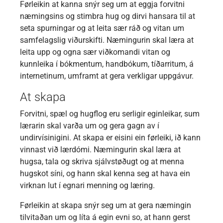
Førleikin at kanna snýr seg um at eggja forvitni
næmingsins og stimbra hug og dirvi hansara til at
seta spurningar og at leita sær ráð og vitan um
samfelagslig viðurskifti. Næmingurin skal læra at
leita upp og ogna sær viðkomandi vitan og
kunnleika í bókmentum, handbókum, tíðarritum, á
internetinum, umframt at gera verkligar uppgávur.
At skapa
Forvitni, spæl og hugflog eru serligir eginleikar, sum
lærarin skal varða um og gera gagn av í
undirvísinigini. At skapa er eisini ein førleiki, ið kann
vinnast við lærdómi. Næmingurin skal læra at
hugsa, tala og skriva sjálvstøðugt og at menna
hugskot síni, og hann skal kenna seg at hava ein
virknan lut í egnari menning og læring.
Førleikin at skapa snýr seg um at gera næmingin
tilvitaðan um og líta á egin evni so, at hann gerst