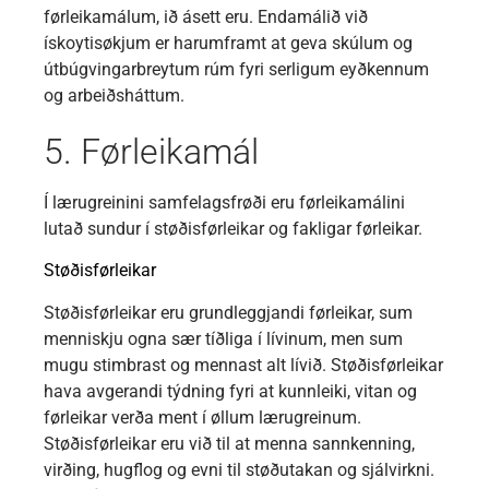
førleikamálum, ið ásett eru. Endamálið við
ískoytisøkjum er harumframt at geva skúlum og
útbúgvingarbreytum rúm fyri serligum eyðkennum
og arbeiðsháttum.
5. Førleikamál
Í lærugreinini samfelagsfrøði eru førleikamálini
lutað sundur í støðisførleikar og fakligar førleikar.
Støðisførleikar
Støðisførleikar eru grundleggjandi førleikar, sum
menniskju ogna sær tíðliga í lívinum, men sum
mugu stimbrast og mennast alt lívið. Støðisførleikar
hava avgerandi týdning fyri at kunnleiki, vitan og
førleikar verða ment í øllum lærugreinum.
Støðisførleikar eru við til at menna sannkenning,
virðing, hugflog og evni til støðutakan og sjálvirkni.