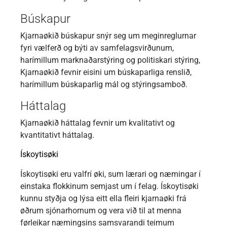
Búskapur
Kjarnaøkið búskapur snýr seg um meginreglurnar
fyri vælferð og býti av samfelagsvirðunum,
harímillum marknaðarstýring og politiskari stýring,
Kjarnaøkið fevnir eisini um búskaparliga renslið,
harímillum búskaparlig mál og stýringsamboð.
Háttalag
Kjarnaøkið háttalag fevnir um kvalitativt og
kvantitativt háttalag.
Ískoytisøki
Ískoytisøki eru valfrí øki, sum lærari og næmingar í
einstaka flokkinum semjast um í felag. Ískoytisøki
kunnu styðja og lýsa eitt ella fleiri kjarnaøki frá
øðrum sjónarhornum og vera við til at menna
førleikar næmingsins samsvarandi teimum