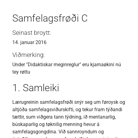
Samfelagsfrøði C
Seinast broytt:
14. januar 2016
Viðmerking:
Under "Didaktiskar meginreglur" eru kjarnaøkini nú
tey røttu
1. Samleiki
Lærugreinin samfelagsfrøði snýr seg um føroysk og
altjóða samfelagsviðurskifti, og tekur fram týðandi
tættir, sum viðgera tann týdning, ið mentanarlig,
búskaparlig og tøknilig menning hevur á
samfelagsgongdina. Við sannroyndum og