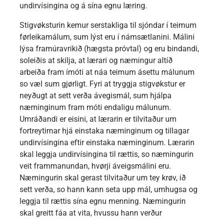
undirvísingina og á sína egnu læring.
Stigvøksturin kemur serstakliga til sjóndar í teimum
førleikamálum, sum lýst eru í námsætlanini. Málini
lýsa framúravrikið (hægsta próvtal) og eru bindandi,
soleiðis at skilja, at lærari og næmingur altíð
arbeiða fram ímóti at náa teimum ásettu málunum
so væl sum gjørligt. Fyri at tryggja stigvøkstur er
neyðugt at sett verða ávegismál, sum hjálpa
næminginum fram móti endaligu málunum.
Umráðandi er eisini, at lærarin er tilvitaður um
fortreytirnar hjá einstaka næminginum og tillagar
undirvísingina eftir einstaka næminginum. Lærarin
skal leggja undirvísingina til rættis, so næmingurin
veit frammanundan, hvørji áveigsmálini eru.
Næmingurin skal gerast tilvitaður um tey krøv, ið
sett verða, so hann kann seta upp mál, umhugsa og
leggja til rættis sína egnu menning. Næmingurin
skal greitt fáa at vita, hvussu hann verður