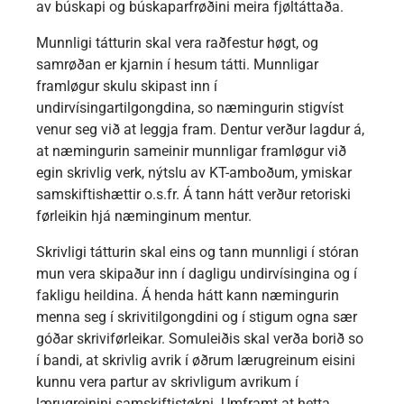
av búskapi og búskaparfrøðini meira fjøltáttaða.
Munnligi tátturin skal vera raðfestur høgt, og
samrøðan er kjarnin í hesum tátti. Munnligar
framløgur skulu skipast inn í
undirvísingartilgongdina, so næmingurin stigvíst
venur seg við at leggja fram. Dentur verður lagdur á,
at næmingurin sameinir munnligar framløgur við
egin skrivlig verk, nýtslu av KT-amboðum, ymiskar
samskiftishættir o.s.fr. Á tann hátt verður retoriski
førleikin hjá næminginum mentur.
Skrivligi tátturin skal eins og tann munnligi í stóran
mun vera skipaður inn í dagligu undirvísingina og í
fakligu heildina. Á henda hátt kann næmingurin
menna seg í skrivitilgongdini og í stigum ogna sær
góðar skriviførleikar. Somuleiðis skal verða borið so
í bandi, at skrivlig avrik í øðrum lærugreinum eisini
kunnu vera partur av skrivligum avrikum í
lærugreinini samskiftistøkni. Umframt at hetta