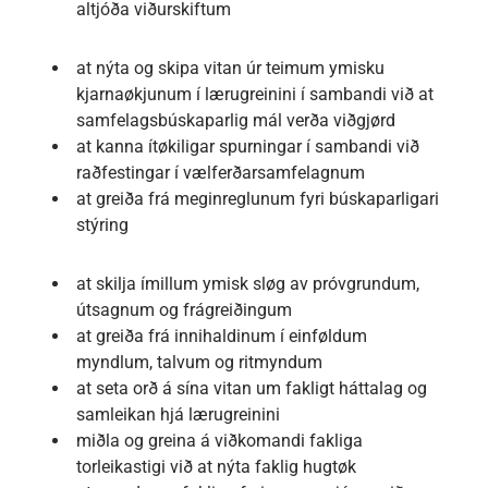
altjóða viðurskiftum
at nýta og skipa vitan úr teimum ymisku
kjarnaøkjunum í lærugreinini í sambandi við at
samfelagsbúskaparlig mál verða viðgjørd
at kanna ítøkiligar spurningar í sambandi við
raðfestingar í vælferðarsamfelagnum
at greiða frá meginreglunum fyri búskaparligari
stýring
at skilja ímillum ymisk sløg av próvgrundum,
útsagnum og frágreiðingum
at greiða frá innihaldinum í einføldum
myndlum, talvum og ritmyndum
at seta orð á sína vitan um fakligt háttalag og
samleikan hjá lærugreinini
miðla og greina á viðkomandi fakliga
torleikastigi við at nýta faklig hugtøk