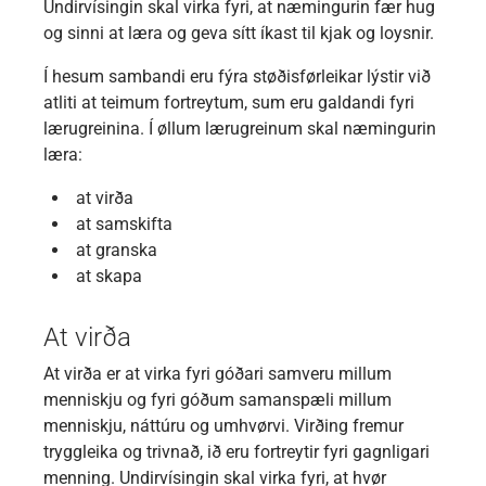
Undirvísingin skal virka fyri, at næmingurin fær hug
og sinni at læra og geva sítt íkast til kjak og loysnir.
Í hesum sambandi eru fýra støðisførleikar lýstir við
atliti at teimum fortreytum, sum eru galdandi fyri
lærugreinina. Í øllum lærugreinum skal næmingurin
læra:
at virða
at samskifta
at granska
at skapa
At virða
At virða er at virka fyri góðari samveru millum
menniskju og fyri góðum samanspæli millum
menniskju, náttúru og umhvørvi. Virðing fremur
tryggleika og trivnað, ið eru fortreytir fyri gagnligari
menning. Undirvísingin skal virka fyri, at hvør