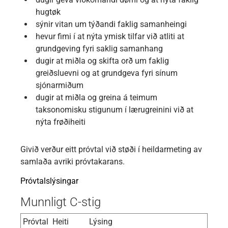
hugtøk
sýnir vitan um týðandi faklig samanheingi
hevur fimi í at nýta ymisk tilfar við atliti at
grundgeving fyri saklig samanhang
dugir at miðla og skifta orð um faklig
greiðsluevni og at grundgeva fyri sínum
sjónarmiðum
dugir at miðla og greina á teimum
taksonomisku stigunum í lærugreinini við at
nýta frøðiheiti
Givið verður eitt próvtal við støði í heildarmeting av
samlaða avriki próvtakarans.
Próvtalslýsingar
Munnligt C-stig
Próvtal
Heiti
Lýsing