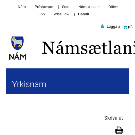
Skip to main content
Nám
Próvstovan
Snar
Námsætlanir
Office
365
WiseFlow
Handil
Logga á
0
Yrkisnám
Skriva út