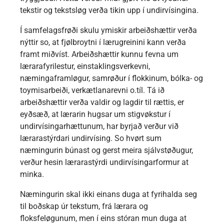
tekstir og tekstsløg verða tikin upp í undirvísingina.
Í samfelagsfrøði skulu ymiskir arbeiðshættir verða
nýttir so, at fjølbroytni í lærugreinini kann verða
framt miðvíst. Arbeiðshættir kunnu fevna um
lærarafyrilestur, einstaklingsverkevni,
næmingaframløgur, samrøður í flokkinum, bólka- og
toymisarbeiði, verkætlanarevni o.tíl. Tá ið
arbeiðshættir verða valdir og lagdir til rættis, er
eyðsæð, at lærarin hugsar um stigvøkstur í
undirvísingarhættunum, har byrjað verður við
lærarastýrdari undirvísing. So hvørt sum
næmingurin búnast og gerst meira sjálvstøðugur,
verður hesin lærarastýrdi undirvísingarformur at
minka.
Næmingurin skal ikki einans duga at fyrihalda seg
til boðskap úr tekstum, frá lærara og
floksfeløgunum, men í eins stóran mun duga at