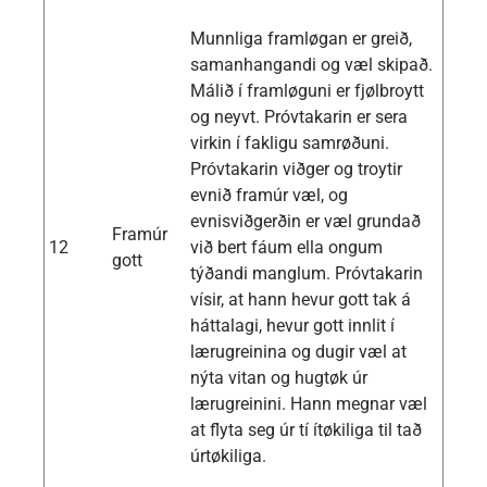
Munnliga framløgan er greið,
samanhangandi og væl skipað.
Málið í framløguni er fjølbroytt
og neyvt. Próvtakarin er sera
virkin í fakligu samrøðuni.
Próvtakarin viðger og troytir
evnið framúr væl, og
evnisviðgerðin er væl grundað
Framúr
12
við bert fáum ella ongum
gott
týðandi manglum. Próvtakarin
vísir, at hann hevur gott tak á
háttalagi, hevur gott innlit í
lærugreinina og dugir væl at
nýta vitan og hugtøk úr
lærugreinini. Hann megnar væl
at flyta seg úr tí ítøkiliga til tað
úrtøkiliga.