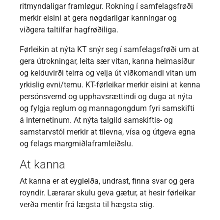
ritmyndaligar framløgur. Rokning í samfelagsfrøði
merkir eisini at gera nøgdarligar kanningar og
viðgera taltilfar hagfrøðiliga.
Førleikin at nýta KT snýr seg í samfelagsfrøði um at
gera útrokningar, leita sær vitan, kanna heimasíður
og kelduvirði teirra og velja út viðkomandi vitan um
yrkislig evni/temu. KT-førleikar merkir eisini at kenna
persónsvernd og upphavsrættindi og duga at nýta
og fylgja reglum og mannagongdum fyri samskifti
á internetinum. At nýta talgild samskiftis- og
samstarvstól merkir at tilevna, vísa og útgeva egna
og felags margmiðlaframleiðslu.
At kanna
At kanna er at eygleiða, undrast, finna svar og gera
royndir. Lærarar skulu geva gætur, at hesir førleikar
verða mentir frá lægsta til hægsta stig.