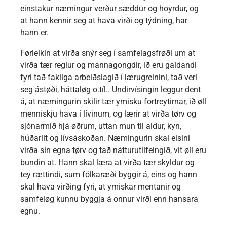
einstakur næmingur verður sæddur og hoyrdur, og
at hann kennir seg at hava virði og týdning, har
hann er.
Førleikin at virða snýr seg í samfelagsfrøði um at
virða tær reglur og mannagongdir, ið eru galdandi
fyri tað fakliga arbeiðslagið í lærugreinini, tað veri
seg ástøði, háttaløg o.tíl.. Undirvísingin leggur dent
á, at næmingurin skilir tær ymisku fortreytirnar, ið øll
menniskju hava í lívinum, og lærir at virða tørv og
sjónarmið hjá øðrum, uttan mun til aldur, kyn,
húðarlit og lívsáskoðan. Næmingurin skal eisini
virða sín egna tørv og tað nátturutilfeingið, vit øll eru
bundin at. Hann skal læra at virða tær skyldur og
tey rættindi, sum fólkaræði byggir á, eins og hann
skal hava virðing fyri, at ymiskar mentanir og
samfeløg kunnu byggja á onnur virði enn hansara
egnu.