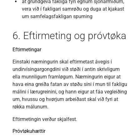
at grundgeva fakliga fyri egnum sjónarmiðum,
vera við í fakligari samrøðu og duga at kjakast
um samfelagsfakligan spurning
6. Eftirmeting og próvtøka
Eftirmetingar
Einstaki næmingurin skal eftirmetast ávegis í
undirvísingargongdini við støði í antin skrivligum
ella munnligum framløgum. Næmingurin eigur at
hava eina greiða fatan av støðu síni í mun til fakligu
málini í lærugreinini, og hann eigur at fáa vegleiðing
um, hvussu og hvørjum arbeiðast skal við fyri at
røkka málunum.
Eftirmetingin verður skjalfest.
Próvtøkuhættir