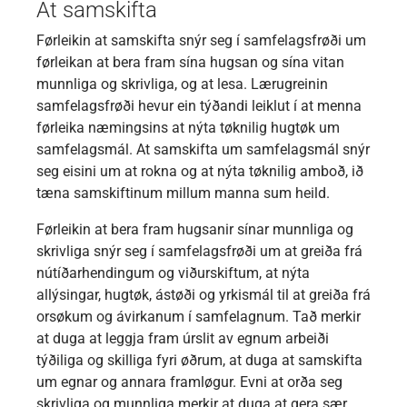
At samskifta
Førleikin at samskifta snýr seg í samfelagsfrøði um
førleikan at bera fram sína hugsan og sína vitan
munnliga og skrivliga, og at lesa. Lærugreinin
samfelagsfrøði hevur ein týðandi leiklut í at menna
førleika næmingsins at nýta tøknilig hugtøk um
samfelagsmál. At samskifta um samfelagsmál snýr
seg eisini um at rokna og at nýta tøknilig amboð, ið
tæna samskiftinum millum manna sum heild.
Førleikin at bera fram hugsanir sínar munnliga og
skrivliga snýr seg í samfelagsfrøði um at greiða frá
nútíðarhendingum og viðurskiftum, at nýta
allýsingar, hugtøk, ástøði og yrkismál til at greiða frá
orsøkum og ávirkanum í samfelagnum. Tað merkir
at duga at leggja fram úrslit av egnum arbeiði
týðiliga og skilliga fyri øðrum, at duga at samskifta
um egnar og annara framløgur. Evni at orða seg
skrivliga og munnliga merkir at duga at gera sær