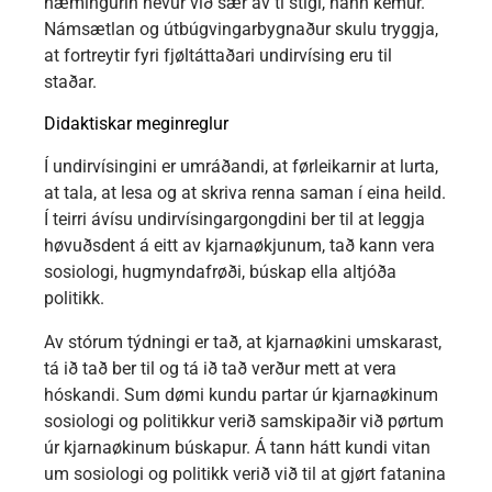
næmingurin hevur við sær av tí stigi, hann kemur.
Námsætlan og útbúgvingarbygnaður skulu tryggja,
at fortreytir fyri fjøltáttaðari undirvísing eru til
staðar.
Didaktiskar meginreglur
Í undirvísingini er umráðandi, at førleikarnir at lurta,
at tala, at lesa og at skriva renna saman í eina heild.
Í teirri ávísu undirvísingargongdini ber til at leggja
høvuðsdent á eitt av kjarnaøkjunum, tað kann vera
sosiologi, hugmyndafrøði, búskap ella altjóða
politikk.
Av stórum týdningi er tað, at kjarnaøkini umskarast,
tá ið tað ber til og tá ið tað verður mett at vera
hóskandi. Sum dømi kundu partar úr kjarnaøkinum
sosiologi og politikkur verið samskipaðir við pørtum
úr kjarnaøkinum búskapur. Á tann hátt kundi vitan
um sosiologi og politikk verið við til at gjørt fatanina