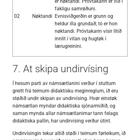
er nøktandi. Próvtakarin er við í
fakligu samrøðuni.
02
Nøktandi
Evnisviðgerðin er grunn og
heldur illa grundað; tó er hon
nøktandi. Próvtakarin vísir lítið
innlit í vitan og hugtøk í
lærugreinini.
7. At skipa undirvísing
Í hesum parti av námsætlanini verður í stuttum
greitt frá teimum didaktisku meginreglum, ið eru
støðið undir skipan av undirvísing. Hvør einstøk
námsætlan myndar didaktiska sjónarmiðið, og
saman mynda allar námsætlanirnar tann felags
didaktiska pallin, har undirvísing verður útint.
Undirvísingin tekur altíð støði í teimum førleikum, ið