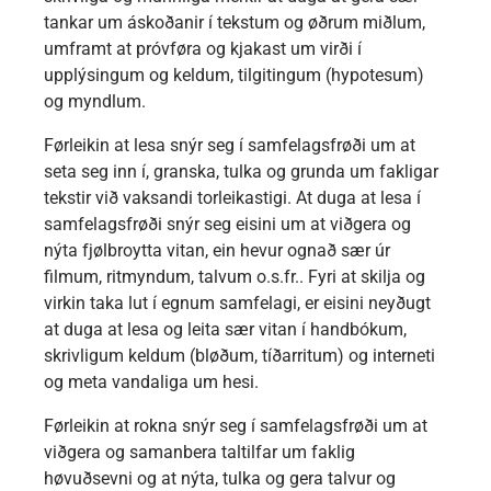
tankar um áskoðanir í tekstum og øðrum miðlum,
umframt at próvføra og kjakast um virði í
upplýsingum og keldum, tilgitingum (hypotesum)
og myndlum.
Førleikin at lesa snýr seg í samfelagsfrøði um at
seta seg inn í, granska, tulka og grunda um fakligar
tekstir við vaksandi torleikastigi. At duga at lesa í
samfelagsfrøði snýr seg eisini um at viðgera og
nýta fjølbroytta vitan, ein hevur ognað sær úr
filmum, ritmyndum, talvum o.s.fr.. Fyri at skilja og
virkin taka lut í egnum samfelagi, er eisini neyðugt
at duga at lesa og leita sær vitan í handbókum,
skrivligum keldum (bløðum, tíðarritum) og interneti
og meta vandaliga um hesi.
Førleikin at rokna snýr seg í samfelagsfrøði um at
viðgera og samanbera taltilfar um faklig
høvuðsevni og at nýta, tulka og gera talvur og