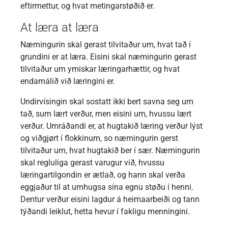
eftirmettur, og hvat metingarstøðið er.
At læra at læra
Næmingurin skal gerast tilvitaður um, hvat tað í
grundini er at læra. Eisini skal næmingurin gerast
tilvitaður um ymiskar læringarhættir, og hvat
endamálið við læringini er.
Undirvísingin skal sostatt ikki bert savna seg um
tað, sum lært verður, men eisini um, hvussu lært
verður. Umráðandi er, at hugtakið læring verður lýst
og viðgjørt í flokkinum, so næmingurin gerst
tilvitaður um, hvat hugtakið ber í sær. Næmingurin
skal regluliga gerast varugur við, hvussu
læringartilgondin er ætlað, og hann skal verða
eggjaður til at umhugsa sína egnu støðu í henni.
Dentur verður eisini lagdur á heimaarbeiði og tann
týðandi leiklut, hetta hevur í fakligu menningini.