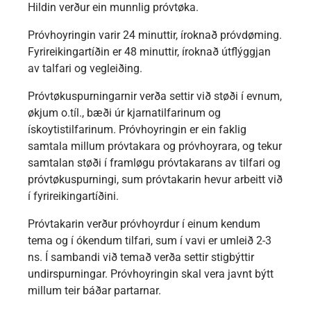
Hildin verður ein munnlig próvtøka.
Próvhoyringin varir 24 minuttir, íroknað próvdøming.
Fyrireikingartíðin er 48 minuttir, íroknað útflýggjan
av talfari og vegleiðing.
Próvtøkuspurningarnir verða settir við støði í evnum,
økjum o.tíl., bæði úr kjarnatilfarinum og
ískoytistilfarinum. Próvhoyringin er ein faklig
samtala millum próvtakara og próvhoyrara, og tekur
samtalan støði í framløgu próvtakarans av tilfari og
próvtøkuspurningi, sum próvtakarin hevur arbeitt við
í fyrireikingartíðini.
Próvtakarin verður próvhoyrdur í einum kendum
tema og í ókendum tilfari, sum í vavi er umleið 2-3
ns. Í sambandi við temað verða settir stigbýttir
undirspurningar. Próvhoyringin skal vera javnt býtt
millum teir báðar partarnar.