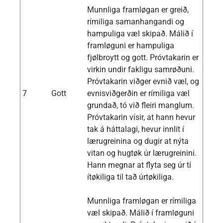
Munnliga framløgan er greið,
rímiliga samanhangandi og
hampuliga væl skipað. Málið í
framløguni er hampuliga
fjølbroytt og gott. Próvtakarin er
virkin undir fakligu samrøðuni.
Próvtakarin viðger evnið væl, og
7
Gott
evnisviðgerðin er rímiliga væl
grundað, tó við fleiri manglum.
Próvtakarin vísir, at hann hevur
tak á háttalagi, hevur innlit í
lærugreinina og dugir at nýta
vitan og hugtøk úr lærugreinini.
Hann megnar at flyta seg úr tí
ítøkiliga til tað úrtøkiliga.
Munnliga framløgan er rímiliga
væl skipað. Málið í framløguni