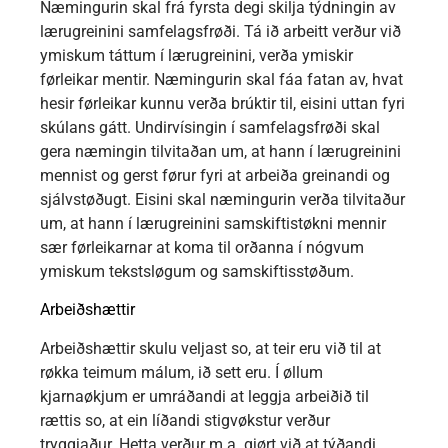
Næmingurin skal frá fyrsta degi skilja týdningin av
lærugreinini samfelagsfrøði. Tá ið arbeitt verður við
ymiskum táttum í lærugreinini, verða ymiskir
førleikar mentir. Næmingurin skal fáa fatan av, hvat
hesir førleikar kunnu verða brúktir til, eisini uttan fyri
skúlans gátt. Undirvísingin í samfelagsfrøði skal
gera næmingin tilvitaðan um, at hann í lærugreinini
mennist og gerst førur fyri at arbeiða greinandi og
sjálvstøðugt. Eisini skal næmingurin verða tilvitaður
um, at hann í lærugreinini samskiftistøkni mennir
sær førleikarnar at koma til orðanna í nógvum
ymiskum tekstsløgum og samskiftisstøðum.
Arbeiðshættir
Arbeiðshættir skulu veljast so, at teir eru við til at
røkka teimum málum, ið sett eru. Í øllum
kjarnaøkjum er umráðandi at leggja arbeiðið til
rættis so, at ein líðandi stigvøkstur verður
tryggjaður. Hetta verður m.a. gjørt við at týðandi