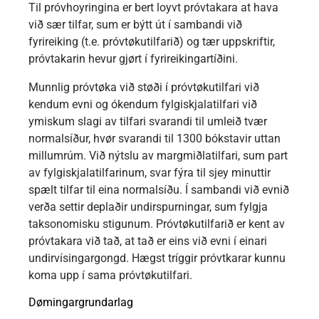
Til próvhoyringina er bert loyvt próvtakara at hava
við sær tilfar, sum er býtt út í sambandi við
fyrireiking (t.e. próvtøkutilfarið) og tær uppskriftir,
próvtakarin hevur gjørt í fyrireikingartíðini.
Munnlig próvtøka við støði í próvtøkutilfari við
kendum evni og ókendum fylgiskjalatilfari við
ymiskum slagi av tilfari svarandi til umleið tvær
normalsíður, hvør svarandi til 1300 bókstavir uttan
millumrúm. Við nýtslu av margmiðlatilfari, sum part
av fylgiskjalatilfarinum, svar fýra til sjey minuttir
spælt tilfar til eina normalsíðu. Í sambandi við evnið
verða settir deplaðir undirspurningar, sum fylgja
taksonomisku stigunum. Próvtøkutilfarið er kent av
próvtakara við tað, at tað er eins við evni í einari
undirvísingargongd. Hægst tríggir próvtkarar kunnu
koma upp í sama próvtøkutilfari.
Dømingargrundarlag