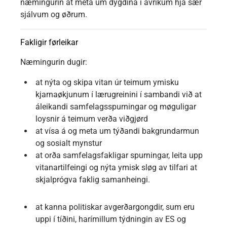
næmingurin at meta um dygdina í avrikum hjá sær
sjálvum og øðrum.
Fakligir førleikar
Næmingurin dugir:
at nýta og skipa vitan úr teimum ymisku
kjarnaøkjunum í lærugreinini í sambandi við at
áleikandi samfelagsspurningar og møguligar
loysnir á teimum verða viðgjørd
at vísa á og meta um týðandi bakgrundarmun
og sosialt mynstur
at orða samfelagsfakligar spurningar, leita upp
vitanartilfeingi og nýta ymisk sløg av tilfari at
skjalprógva faklig samanheingi.
at kanna politiskar avgerðargongdir, sum eru
uppi í tíðini, harímillum týdningin av ES og