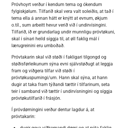
Próvhoyrt verður í kendum tema og ókendum
fylgiskjølum. Tilfarið skal vera valt soleiðis, at tað í
tema ella á annan hátt er knýtt at evnum, økjum
o.tíl., sum arbeitt hevur verið við í undirvísingini.
Tilfarið, ið er grundarlag undir munnligu próvtøkuni,
skal í sínari heild síggja til, at øll faklig mál í
lærugreinini eru umboðað.
Próvtakarin skal við støði í fakligari tilgongd og
støðisførleikunum sýna evni sjálvstøðugt at leggja
fram og viðgera tilfar við støði í
próvtøkuspurningi/um. Hann skal sýna, at hann
dugir at taka fram týðandi tættir í tilfarinum, seta
teir í samband við tættir í undirvísningini og síggja
próvtøkutilfarið í frásjón.
Í próvdømingini verður dentur lagdur á, at
próvtakarin:
dugir geva viðkomandi dømi og at nýta faklig