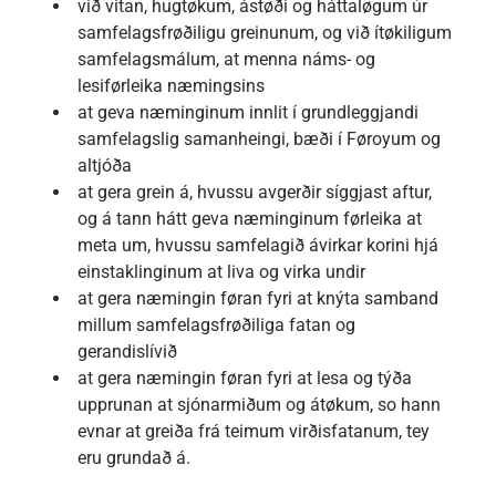
við vitan, hugtøkum, ástøði og háttaløgum úr
samfelagsfrøðiligu greinunum, og við ítøkiligum
samfelagsmálum, at menna náms- og
lesiførleika næmingsins
at geva næminginum innlit í grundleggjandi
samfelagslig samanheingi, bæði í Føroyum og
altjóða
at gera grein á, hvussu avgerðir síggjast aftur,
og á tann hátt geva næminginum førleika at
meta um, hvussu samfelagið ávirkar korini hjá
einstaklinginum at liva og virka undir
at gera næmingin føran fyri at knýta samband
millum samfelagsfrøðiliga fatan og
gerandislívið
at gera næmingin føran fyri at lesa og týða
upprunan at sjónarmiðum og átøkum, so hann
evnar at greiða frá teimum virðisfatanum, tey
eru grundað á.