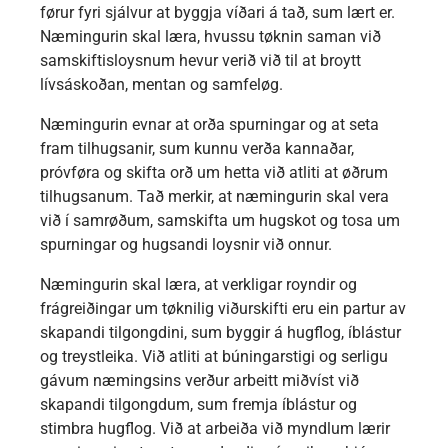
førur fyri sjálvur at byggja víðari á tað, sum lært er.
Næmingurin skal læra, hvussu tøknin saman við
samskiftisloysnum hevur verið við til at broytt
lívsáskoðan, mentan og samfeløg.
Næmingurin evnar at orða spurningar og at seta
fram tilhugsanir, sum kunnu verða kannaðar,
próvføra og skifta orð um hetta við atliti at øðrum
tilhugsanum. Tað merkir, at næmingurin skal vera
við í samrøðum, samskifta um hugskot og tosa um
spurningar og hugsandi loysnir við onnur.
Næmingurin skal læra, at verkligar royndir og
frágreiðingar um tøknilig viðurskifti eru ein partur av
skapandi tilgongdini, sum byggir á hugflog, íblástur
og treystleika. Við atliti at búningarstigi og serligu
gávum næmingsins verður arbeitt miðvíst við
skapandi tilgongdum, sum fremja íblástur og
stimbra hugflog. Við at arbeiða við myndlum lærir