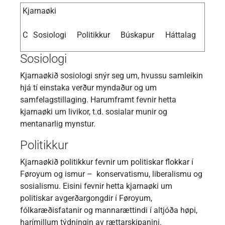
Kjarnaøki
C
Sosiologi
Politikkur
Búskapur
Háttalag
Sosiologi
Kjarnaøkið sosiologi snýr seg um, hvussu samleikin
hjá tí einstaka verður myndaður og um
samfelagstillaging. Harumframt fevnir hetta
kjarnaøki um livikor, t.d. sosialar munir og
mentanarlig mynstur.
Politikkur
Kjarnaøkið politikkur fevnir um politiskar flokkar í
Føroyum og ismur – konservatismu, liberalismu og
sosialismu. Eisini fevnir hetta kjarnaøki um
politiskar avgerðargongdir í Føroyum,
fólkaræðisfatanir og mannarættindi í altjóða høpi,
harímillum týdningin av rættarskipanini.