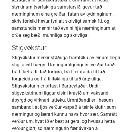
styrkir um tvørfakliga samstarvið, gevur tað
næminginum eina greiðari fatan av týdninginum,
skriviførleiki hevur fyri alt skrivligt samskifti, og
samstundis mennir tað evnini hjá næminginum at
orða seg bæði munnliga og skrivliga.
Stigvøkstur
Stigvøkstur merkir støðuga framtøku av einum lægri
stigi á eitt hægri. Í læringartilgongdini verður farið
frá tí lætta til tað torføra, frá tí einfalda til tað
torgreidda og frá tí ítøkiliga til tað úrtøkiliga.
Stigvøksturin er oftast tíðartreytaður. Undir
stigvøkstrinum liggur eisini kravið um vaksandi
ábyrgd og virknari luttøku. Umráðandi er í hesum
sambandi, at ljós verður varpað á teir leiklutir, sum
næmingur og lærari kunnu hava hvør sær. Samrátt
verður um, hvat ið er best at gera, og hvussu hetta
verður gjørt, so næmingurin fær ávirkan á