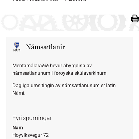
Mentamálaráðið hevur ábyrgdina av
námsætlanunum í føroyska skúlaverkinum.
Dagliga umsitingin av námsætlanunum er latin
Námi.
Fyrispurningar
Nám
Hoyvíksvegur 72