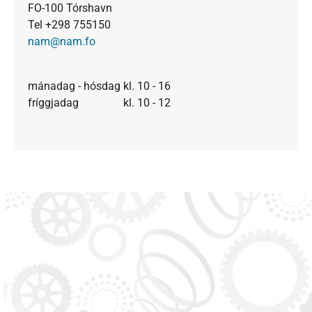
FO-100 Tórshavn
Tel +298 755150
nam@nam.fo
mánadag - hósdag kl. 10 - 16
fríggjadag kl. 10 - 12