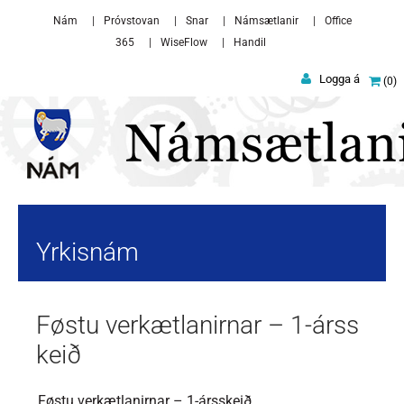
Skip to main content
Nám
Próvstovan
Snar
Námsætlanir
Office
365
WiseFlow
Handil
Logga á
0
Yrkisnám
Føstu verkætlanirnar – 1-árss
keið
Føstu verkætlanirnar – 1-ársskeið