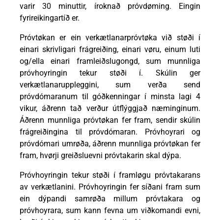
varir 30 minuttir, íroknað próvdøming. Eingin
fyrireikingartíð er.
Próvtøkan er ein verkætlanarpróvtøka við støði í
einari skrivligari frágreiðing, einari vøru, einum luti
og/ella einari framleiðslugongd, sum munnliga
próvhoyringin tekur støði í. Skúlin ger
verkætlanaruppleggini, sum verða send
próvdómaranum til góðkenningar í minsta lagi 4
vikur, áðrenn tað verður útflýggjað næminginum.
Áðrenn munnliga próvtøkan fer fram, sendir skúlin
frágreiðingina til próvdómaran. Próvhoyrari og
próvdómari umrøða, áðrenn munnliga próvtøkan fer
fram, hvørji greiðsluevni próvtakarin skal dýpa.
Próvhoyringin tekur støði í framløgu próvtakarans
av verkætlanini. Próvhoyringin fer síðani fram sum
ein dýpandi samrøða millum próvtakara og
próvhoyrara, sum kann fevna um viðkomandi evni,