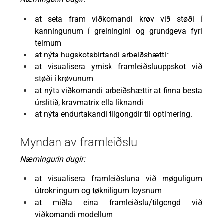
at seta fram viðkomandi krøv við støði í
kanningunum í greiningini og grundgeva fyri
teimum
at nýta hugskotsbirtandi arbeiðshættir
at visualisera ymisk framleiðsluuppskot við
støði í krøvunum
at nýta viðkomandi arbeiðshættir at finna besta
úrslitið, kravmatrix ella líknandi
at nýta endurtakandi tilgongdir til optimering.
Myndan av framleiðslu
Næmingurin dugir:
at visualisera framleiðsluna við møguligum
útrokningum og tøkniligum loysnum
at miðla eina framleiðslu/tilgongd við
viðkomandi modellum