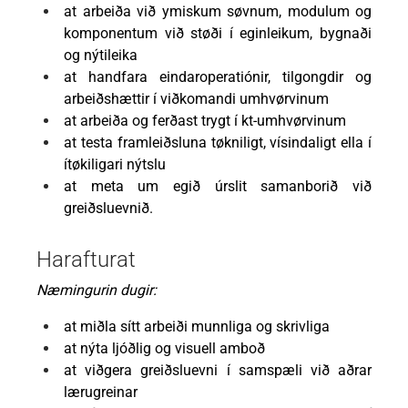
at arbeiða við ymiskum søvnum, modulum og
komponentum við støði í eginleikum, bygnaði
og nýtileika
at handfara eindaroperatiónir, tilgongdir og
arbeiðshættir í viðkomandi umhvørvinum
at arbeiða og ferðast trygt í kt-umhvørvinum
at testa framleiðsluna tøkniligt, vísindaligt ella í
ítøkiligari nýtslu
at meta um egið úrslit samanborið við
greiðsluevnið.
Harafturat
Næmingurin dugir:
at miðla sítt arbeiði munnliga og skrivliga
at nýta ljóðlig og visuell amboð
at viðgera greiðsluevni í samspæli við aðrar
lærugreinar