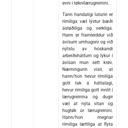
evni í tøknilærugreinini.
Tann handaligi luturin er
rímiliga væl lýstur bæði
ástøðiliga og verkliga.
Hann er framleiddur við
ávísum umhugsni og við
nýtslu av hóskandi
arbeiðsháttum og lýkur í
ávísan mun sett krøv.
Næmingurin vísir, at
hann/hon hevur rímiliga
gott tak á háttalagi,
hevur rímiliga gott innlit í
lærugreinina og dugir
væl at nýta vitan og
hugtøk úr lærugreinini.
Hann/hon megnar
rímiliga lættliga at flyta