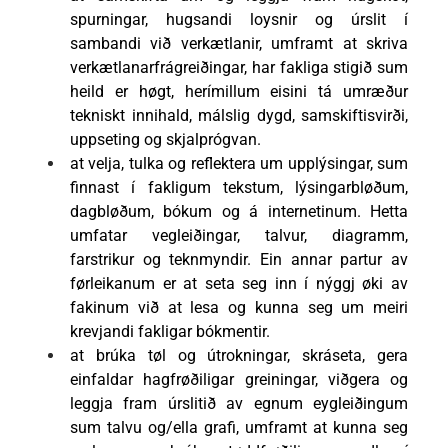
spurningar, hugsandi loysnir og úrslit í
sambandi við verkætlanir, umframt at skriva
verkætlanarfrágreiðingar, har fakliga stigið sum
heild er høgt, herímillum eisini tá umræður
tekniskt innihald, málslig dygd, samskiftisvirði,
uppseting og skjalprógvan.
at velja, tulka og reflektera um upplýsingar, sum
finnast í fakligum tekstum, lýsingarbløðum,
dagbløðum, bókum og á internetinum. Hetta
umfatar vegleiðingar, talvur, diagramm,
farstrikur og teknmyndir. Ein annar partur av
førleikanum er at seta seg inn í nýggj øki av
fakinum við at lesa og kunna seg um meiri
krevjandi fakligar bókmentir.
at brúka tøl og útrokningar, skráseta, gera
einfaldar hagfrøðiligar greiningar, viðgera og
leggja fram úrslitið av egnum eygleiðingum
sum talvu og/ella grafi, umframt at kunna seg