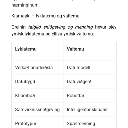
næminginum.
Kjarnaøki – lyklatemu og valtemu
Greinin
talgild sniðgeving og menning
hevur sjey
ymisk lyklatemu og ellivu ymisk valtemu:
Lyklatemu
Valtemu
Verkætlanarleiðsla
Dátumodell
Dátutrygd
Dátuviðgerð
Kt-amboð
Robottar
Samvirknissniðgeving
Intelligentar skipanir
Prototypur
Spælmenning