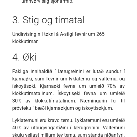
umhvørvislig sjónarmið.
3. Stig og tímatal
Undirvísingin í tøkni á A-stigi fevnir um 265
klokkutímar.
4. Øki
Fakliga innihaldið í lærugreinini er lutað sundur í
kjarnaøki, sum fevnir um lyklatemu og valtemu, og
ískoytisøki. Kjarnaøki fevna um umleið 70% av
klokkutímatalinum. Ískoytisøki fevna um umleið
30% av klokkutímatalinum. Næmingurin fer til
próvtøku í bæði kjarnaøkjum og ískoytisøkjum.
Lyklatemuni eru kravd temu. Lyklatemuni eru umleið
40% av útbúgvingartíðini í lærugreinini. Valtemuni
skulu veljast millum tey temu, sum standa niðanfyri.