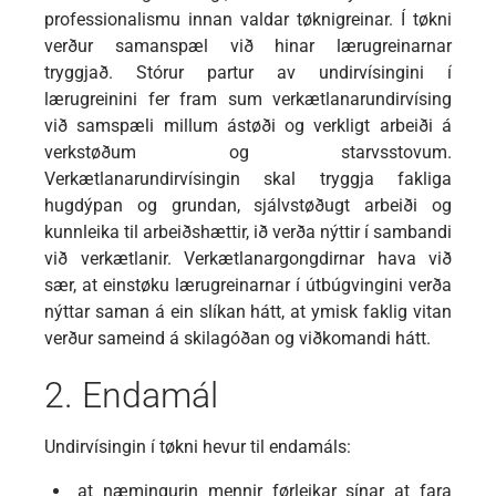
professionalismu innan valdar tøknigreinar. Í tøkni
verður samanspæl við hinar lærugreinarnar
tryggjað. Stórur partur av undirvísingini í
lærugreinini fer fram sum verkætlanarundirvísing
við samspæli millum ástøði og verkligt arbeiði á
verkstøðum og starvsstovum.
Verkætlanarundirvísingin skal tryggja fakliga
hugdýpan og grundan, sjálvstøðugt arbeiði og
kunnleika til arbeiðshættir, ið verða nýttir í sambandi
við verkætlanir. Verkætlanargongdirnar hava við
sær, at einstøku lærugreinarnar í útbúgvingini verða
nýttar saman á ein slíkan hátt, at ymisk faklig vitan
verður sameind á skilagóðan og viðkomandi hátt.
2. Endamál
Undirvísingin í tøkni hevur til endamáls:
at næmingurin mennir førleikar sínar at fara