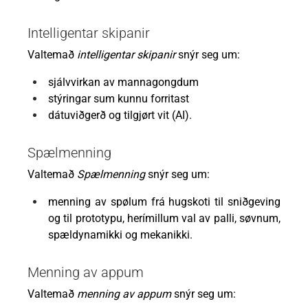
Intelligentar skipanir
Valtemað
intelligentar skipanir
snýr seg um:
sjálvvirkan av mannagongdum
stýringar sum kunnu forritast
dátuviðgerð og tilgjørt vit (AI).
Spælmenning
Valtemað
Spælmenning
snýr seg um:
menning av spølum frá hugskoti til sniðgeving
og til prototypu, herímillum val av palli, søvnum,
spældynamikki og mekanikki.
Menning av appum
Valtemað
menning av appum
snýr seg um: