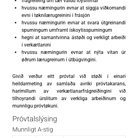
frágreiðing um tær valdu loysnirnar
hvussu næmingurin evnar at síggja viðkomandi
evni í tøknilærugreinini í frásjón
hvussu næmingurin evnar at svara útgreinandi
spurningum umframt ískoytisspurningum
hegni at samantvinna ástøði og verkligt arbeiði
í verkætlanini
hvussu næmingurin evnar at nýta vitan úr
øðrum lærugreinum í útbúgvingini.
Givið verður eitt próvtal við støði í einari
heildarmeting av samlaða avriki próvtakarans,
harímillum av verkætlanarfrágreiðingini við
tilhoyrandi úrslitum av verkliga arbeiðinum og
munnligu próvtøkuni.
Próvtalslýsing
Munnligt A-stig