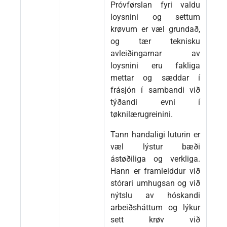
Próvførslan fyri valdu
loysnini og settum
krøvum er væl grundað,
og tær teknisku
avleiðingarnar av
loysnini eru fakliga
mettar og sæddar í
frásjón í sambandi við
týðandi evni í
tøknilærugreinini.
Tann handaligi luturin er
væl lýstur bæði
ástøðiliga og verkliga.
Hann er framleiddur við
stórari umhugsan og við
nýtslu av hóskandi
arbeiðsháttum og lýkur
sett krøv við