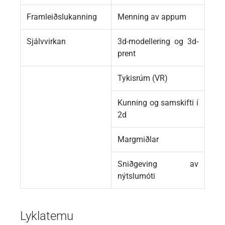
Framleiðslukanning
Menning av appum
Sjálvvirkan
3d-modellering og 3d-
prent
Tykisrúm (VR)
Kunning og samskifti í
2d
Margmiðlar
Sniðgeving av
nýtslumóti
Lyklatemu