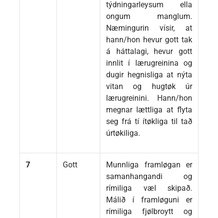
týdningarleysum ella
ongum manglum.
Næmingurin vísir, at
hann/hon hevur gott tak
á háttalagi, hevur gott
innlit í lærugreinina og
dugir hegnisliga at nýta
vitan og hugtøk úr
lærugreinini. Hann/hon
megnar lættliga at flyta
seg frá tí ítøkliga til tað
úrtøkiliga.
7
Gott
Munnliga framløgan er
samanhangandi og
rímiliga væl skipað.
Málið í framløguni er
rímiliga fjølbroytt og