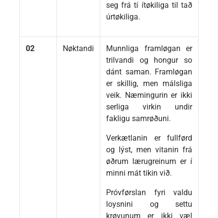
seg frá tí ítøkiliga til tað
úrtøkiliga.
02
Nøktandi
Munnliga framløgan er
trilvandi og hongur so
dánt saman. Framløgan
er skillig, men málsliga
veik. Næmingurin er ikki
serliga virkin undir
fakligu samrøðuni.
Verkætlanin er fullførd
og lýst, men vitanin frá
øðrum lærugreinum er í
minni mát tikin við.
Próvførslan fyri valdu
loysnini og settu
krøvunum er ikki væl