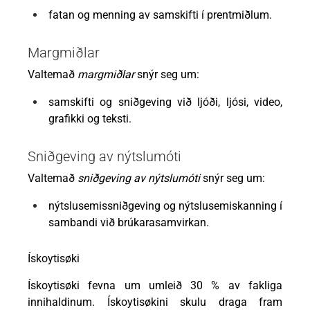
fatan og menning av samskifti í prentmiðlum.
Margmiðlar
Valtemað
margmiðlar
snýr seg um:
samskifti og sniðgeving við ljóði, ljósi, video,
grafikki og teksti.
Sniðgeving av nýtslumóti
Valtemað
sniðgeving av nýtslumóti
snýr seg um:
nýtslusemissniðgeving og nýtslusemiskanning í
sambandi við brúkarasamvirkan.
Ískoytisøki
Ískoytisøki fevna um umleið 30 % av fakliga
innihaldinum. Ískoytisøkini skulu draga fram