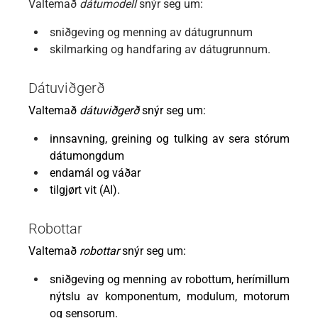
Valtemað
dátumodell
snýr seg um:
sniðgeving og menning av dátugrunnum
skilmarking og handfaring av dátugrunnum.
Dátuviðgerð
Valtemað
dátuviðgerð
snýr seg um:
innsavning, greining og tulking av sera stórum
dátumongdum
endamál og váðar
tilgjørt vit (AI).
Robottar
Valtemað
robottar
snýr seg um:
sniðgeving og menning av robottum, herímillum
nýtslu av komponentum, modulum, motorum
og sensorum.