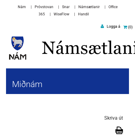
Skip to main content
Nám
Próvstovan
Snar
Námsætlanir
Office
365
WiseFlow
Handil
Logga á
0
Miðnám
Skriva út