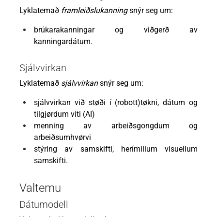
Lyklatemað
framleiðslukanning
snýr seg um:
brúkarakanningar og viðgerð av
kanningardátum.
Sjálvvirkan
Lyklatemað
sjálvvirkan
snýr seg um:
sjálvvirkan við støði í (robott)tøkni, dátum og
tilgjørdum viti (AI)
menning av arbeiðsgongdum og
arbeiðsumhvørvi
stýring av samskifti, herímillum visuellum
samskifti.
Valtemu
Dátumodell