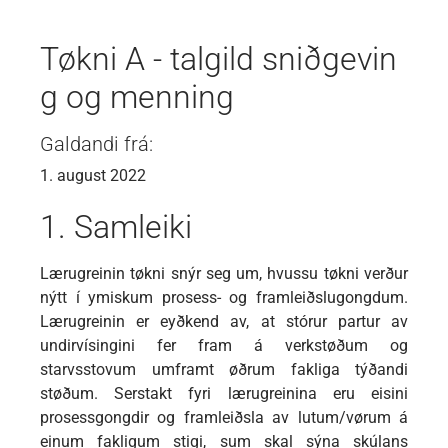
Tøkni A - talgild sniðgevin
g og menning
Galdandi frá:
1. august 2022
1. Samleiki
Lærugreinin tøkni snýr seg um, hvussu tøkni verður
nýtt í ymiskum prosess- og framleiðslugongdum.
Lærugreinin er eyðkend av, at stórur partur av
undirvísingini fer fram á verkstøðum og
starvsstovum umframt øðrum fakliga týðandi
støðum. Serstakt fyri lærugreinina eru eisini
prosessgongdir og framleiðsla av lutum/vørum á
einum fakligum stigi, sum skal sýna skúlans