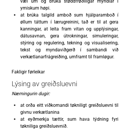
væl um og brúka støddfrøðiligar myndlar í
ymiskum høpi.
at brúka talgild amboð sum hjálparamboð í
øllum táttum í lærugreinini, tað er til at gera
kanningar, at leita fram vitan og upplýsingar,
dátusavnan, gera útrokningar, simuleringar,
stýring og regulering, tekning og visualisering,
tekst og myndaviðgerð í sambandi við
verkætlanarfrágreiðing, umframt til framløgur.
Fakligir førleikar
Lýsing av greiðsluevni
Næmingurin dugir:
at orða eitt viðkomandi tøkniligt greiðsluevni til
givnu verkætlanina
at eyðmerkja tættir, sum hava týdning fyri
tøkniliga greiðsluevnið.