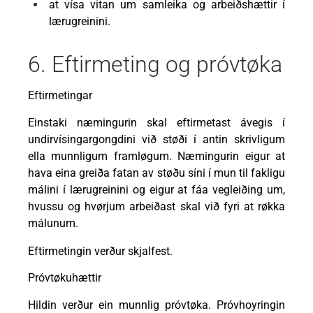
at vísa vitan um samleika og arbeiðshættir í
lærugreinini.
6. Eftirmeting og próvtøka
Eftirmetingar
Einstaki næmingurin skal eftirmetast ávegis í
undirvísingargongdini við støði í antin skrivligum
ella munnligum framløgum. Næmingurin eigur at
hava eina greiða fatan av støðu síni í mun til fakligu
málini í lærugreinini og eigur at fáa vegleiðing um,
hvussu og hvørjum arbeiðast skal við fyri at røkka
málunum.
Eftirmetingin verður skjalfest.
Próvtøkuhættir
Hildin verður ein munnlig próvtøka. Próvhoyringin