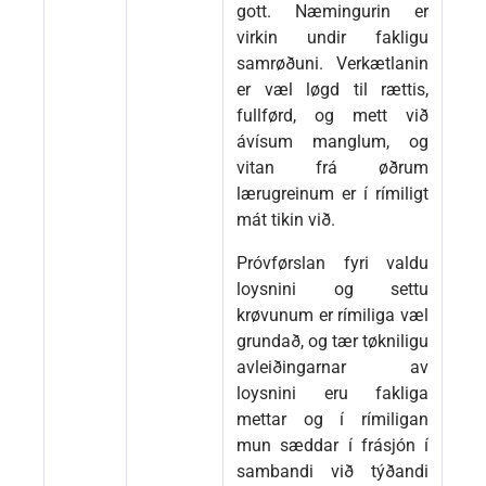
gott. Næmingurin er
virkin undir fakligu
samrøðuni. Verkætlanin
er væl løgd til rættis,
fullførd, og mett við
ávísum manglum, og
vitan frá øðrum
lærugreinum er í rímiligt
mát tikin við.
Próvførslan fyri valdu
loysnini og settu
krøvunum er rímiliga væl
grundað, og tær tøkniligu
avleiðingarnar av
loysnini eru fakliga
mettar og í rímiligan
mun sæddar í frásjón í
sambandi við týðandi