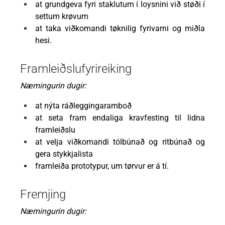
at grundgeva fyri staklutum í loysnini við støði í
settum krøvum
at taka viðkomandi tøknilig fyrivarni og miðla
hesi.
Framleiðslufyrireiking
Næmingurin dugir:
at nýta ráðleggingaramboð
at seta fram endaliga kravfesting til lidna
framleiðslu
at velja viðkomandi tólbúnað og ritbúnað og
gera stykkjalista
framleiða prototypur, um tørvur er á tí.
Fremjing
Næmingurin dugir: