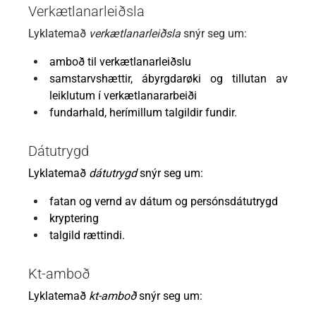
Verkætlanarleiðsla
Lyklatemað
verkætlanarleiðsla
snýr seg um:
amboð til verkætlanarleiðslu
samstarvshættir, ábyrgdarøki og tillutan av
leiklutum í verkætlanararbeiði
fundarhald, herímillum talgildir fundir.
Dátutrygd
Lyklatemað
dátutrygd
snýr seg um:
fatan og vernd av dátum og persónsdátutrygd
kryptering
talgild rættindi.
Kt-amboð
Lyklatemað
kt-amboð
snýr seg um: