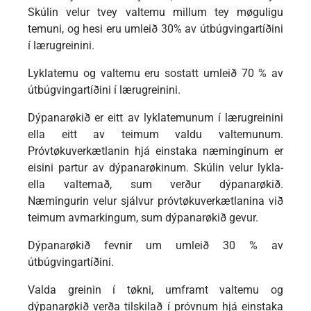
Skúlin velur tvey valtemu millum tey møguligu
temuni, og hesi eru umleið 30% av útbúgvingartíðini
í lærugreinini.
Lyklatemu og valtemu eru sostatt umleið 70 % av
útbúgvingartíðini í lærugreinini.
Dýpanarøkið er eitt av lyklatemunum í lærugreinini
ella eitt av teimum valdu valtemunum.
Próvtøkuverkætlanin hjá einstaka næminginum er
eisini partur av dýpanarøkinum. Skúlin velur lykla-
ella valtemað, sum verður dýpanarøkið.
Næmingurin velur sjálvur próvtøkuverkætlanina við
teimum avmarkingum, sum dýpanarøkið gevur.
Dýpanarøkið fevnir um umleið 30 % av
útbúgvingartíðini.
Valda greinin í tøkni, umframt valtemu og
dýpanarøkið verða tilskilað í próvnum hjá einstaka