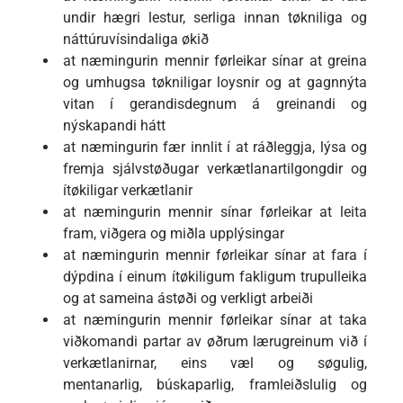
undir hægri lestur, serliga innan tøkniliga og
náttúruvísindaliga økið
at næmingurin mennir førleikar sínar at greina
og umhugsa tøkniligar loysnir og at gagnnýta
vitan í gerandisdegnum á greinandi og
nýskapandi hátt
at næmingurin fær innlit í at ráðleggja, lýsa og
fremja sjálvstøðugar verkætlanartilgongdir og
ítøkiligar verkætlanir
at næmingurin mennir sínar førleikar at leita
fram, viðgera og miðla upplýsingar
at næmingurin mennir førleikar sínar at fara í
dýpdina í einum ítøkiligum fakligum trupulleika
og at sameina ástøði og verkligt arbeiði
at næmingurin mennir førleikar sínar at taka
viðkomandi partar av øðrum lærugreinum við í
verkætlanirnar, eins væl og søgulig,
mentanarlig, búskaparlig, framleiðslulig og