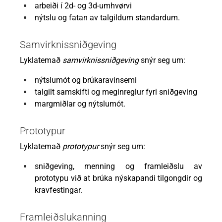
arbeiði í 2d- og 3d-umhvørvi
nýtslu og fatan av talgildum standardum.
Samvirknissniðgeving
Lyklatemað
samvirknissniðgeving
snýr seg um:
nýtslumót og brúkaravinsemi
talgilt samskifti og meginreglur fyri sniðgeving
margmiðlar og nýtslumót.
Prototypur
Lyklatemað
prototypur
snýr seg um:
sniðgeving, menning og framleiðslu av
prototypu við at brúka nýskapandi tilgongdir og
kravfestingar.
Framleiðslukanning