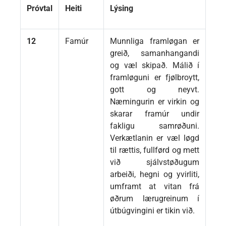
Próvtal
Heiti
Lýsing
12
Famúr
Munnliga framløgan er
greið, samanhangandi
og væl skipað. Málið í
framløguni er fjølbroytt,
gott og neyvt.
Næmingurin er virkin og
skarar framúr undir
fakligu samrøðuni.
Verkætlanin er væl løgd
til rættis, fullførd og mett
við sjálvstøðugum
arbeiði, hegni og yvirliti,
umframt at vitan frá
øðrum lærugreinum í
útbúgvingini er tikin við.