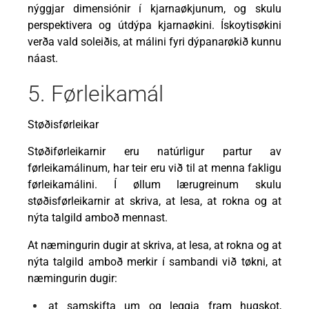
nýggjar dimensiónir í kjarnaøkjunum, og skulu
perspektivera og útdýpa kjarnaøkini. Ískoytisøkini
verða vald soleiðis, at málini fyri dýpanarøkið kunnu
náast.
5. Førleikamál
Støðisførleikar
Støðiførleikarnir eru natúrligur partur av
førleikamálinum, har teir eru við til at menna fakligu
førleikamálini. Í øllum lærugreinum skulu
støðisførleikarnir at skriva, at lesa, at rokna og at
nýta talgild amboð mennast.
At næmingurin dugir at skriva, at lesa, at rokna og at
nýta talgild amboð merkir í sambandi við tøkni, at
næmingurin dugir:
at samskifta um og leggja fram hugskot,