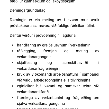
bæði úr kjarnaøkjum og ískoytisøkjum.
Dømingargrundarlag
Dømingin er ein meting av, í hvønn mun avrik
próvtakarans samsvara við fakligu førleikamálini.
Dentur verður í próvdømingini lagdur á
handfaring av greiðsluevnum í verkætlanini
ráðlegging, fremjan og meting av
verkætlanargongdini
skjalfesting og samskiftisvirði í
verkætlanarfrágreiðingini
brúk av viðkomandi arbeiðsháttum í sambandi
við valdu arbeiðsgongdina ella tilvirkingina
eginleikar hjá vøruni og samsvar teirra við
verkætlanartilfarið
framløgu av verkætlanini og frágreiðing um
sjálva verkætlanargongdina