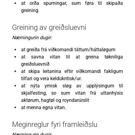
at orða spurningar, sum føra til skipaða
greining.
Greining av greiðsluevni
Næmingurin dugir:
at greiða frá viðkomandi táttum/háttaløgum
at savna vitan til at greina tøkniliga
greiðsluevnið
at skipa leitanina eftir viðkomandi fakligum
tilfari og vera keldukritisk/ur.
at nýta ymisk sløg av upplýsingum til
skjalfesting, so sum vitan frá uttanhýsis
aktørum, hagtøl og royndarúrslit
at menna egna vitan.
Meginreglur fyri framleiðslu
Næmingurin dugir: