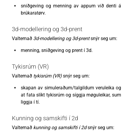
sniðgeving og menning av appum við denti á
brúkaratørv.
3d-modellering og 3d-prent
Valtemað
3d-modellering og 3d-prent
snýr seg um:
menning, sniðgeving og prent í 3d.
Tykisrúm (VR)
Valtemað
tykisrúm (VR)
snýr seg um:
skapan av simuleraðum/talgildum veruleika og
at fata slíkt tykisrúm og síggja møguleikar, sum
liggja í tí.
Kunning og samskifti í 2d
Valtemað
kunning og samskifti í 2d
snýr seg um: