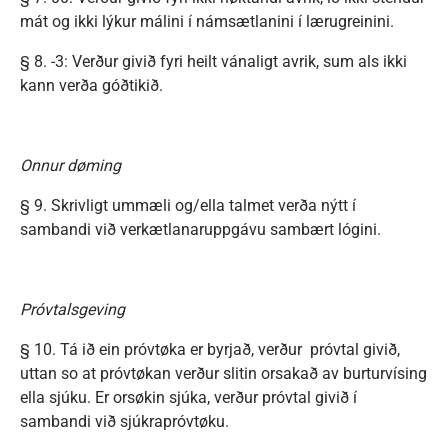
mát og ikki lýkur málini í námsætlanini í lærugreinini.
§ 8. -3: Verður givið fyri heilt vánaligt avrik, sum als ikki
kann verða góðtikið.
Onnur døming
§ 9. Skrivligt ummæli og/ella talmet verða nýtt í
sambandi við verkætlanaruppgávu sambært lógini.
Próvtalsgeving
§ 10. Tá ið ein próvtøka er byrjað, verður próvtal givið,
uttan so at próvtøkan verður slitin orsakað av burturvísing
ella sjúku. Er orsøkin sjúka, verður próvtal givið í
sambandi við sjúkrapróvtøku.