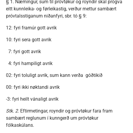
§ 1. Næmingur, sum til próvtøkur og royndir skal prógva
eitt kunnleika- og førleikastig, verður mettur sambært
próvtalsstiganum niðanfyri, sbr. tó § 9:
12: fyri framúr gott avrik
10: fyri sera gott avrik
7: fyri gott avrik
4: fyri hampiligt avrik
02: fyri toluligt avrik, sum kann verða góðtikið
00: fyri ikki nøktandi avrik
-3: fyri heilt vánaligt avrik
Stk. 2
. Eftirmetingar, royndir og próvtøkur fara fram
sambært reglunum í kunngerð um próvtøkur
fólkaskúlans.