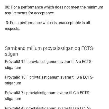
00: For a performance which does not meet the minimum
requirements for acceptance.
-3: For a performance which is unacceptable in all
respects.
Samband millum próvtalsstigan og ECTS-
stigan
Próvtalið 12 í próvtalsstiganum svarar til A á ECTS-
stiganum
Próvtalið 10 í próvtalsstiganum svarar til B á ECTS-
stiganum
Próvtalið 7 í próvtalsstiganum svarar til C á ECTS-
stiganum
Próvtalið 4 í próvtalsstiganum svarar til D á ECTS-