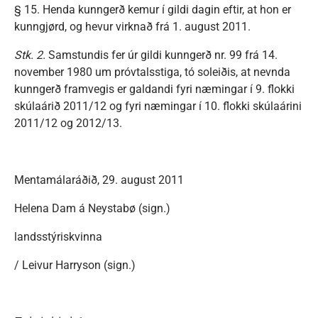
§ 15. Henda kunngerð kemur í gildi dagin eftir, at hon er
kunngjørd, og hevur virknað frá 1. august 2011.
Stk. 2.
Samstundis fer úr gildi kunngerð nr. 99 frá 14.
november 1980 um próvtalsstiga, tó soleiðis, at nevnda
kunngerð framvegis er galdandi fyri næmingar í 9. flokki
skúlaárið 2011/12 og fyri næmingar í 10. flokki skúlaárini
2011/12 og 2012/13.
Mentamálaráðið, 29. august 2011
Helena Dam á Neystabø (sign.)
landsstýriskvinna
/ Leivur Harryson (sign.)