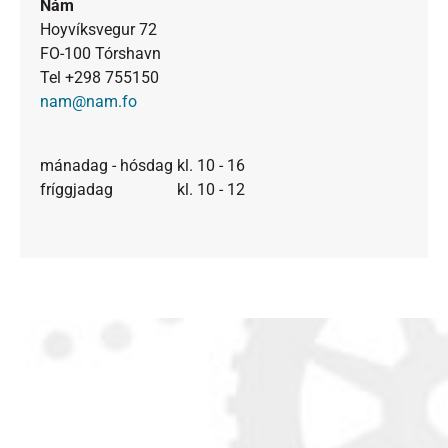
Nám
Hoyvíksvegur 72
FO-100 Tórshavn
Tel +298 755150
nam@nam.fo
mánadag - hósdag kl. 10 - 16
fríggjadag kl. 10 - 12