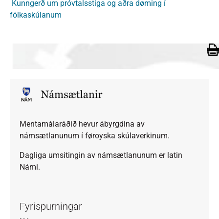
Kunngerð um próvtalsstiga og aðra døming í
fólkaskúlanum
Mentamálaráðið hevur ábyrgdina av
námsætlanunum í føroyska skúlaverkinum.
Dagliga umsitingin av námsætlanunum er latin
Námi.
Fyrispurningar