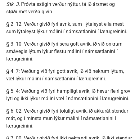
Stk. 3.
Próvtalsstigin verður nýttur, tá ið ársmet og
støðumet verða givin.
§ 2. 12: Verður givið fyri avrik, sum lýtaleyst ella mest
sum lýtaleyst lýkur málini í námsætlanini í lærugreinini.
§ 3. 10: Verður givið fyri sera gott avrik, ið við onkrum
smávegis lýtum lýkur flestu málini í námsætlanini í
lærugreinini.
§ 4. 7: Verður givið fyri gott avrik, ið við nøkrum lýtum,
væl lýkur málini í námsætlanini í lærugreinini.
§ 5. 4: Verður givið fyri hampiligt avrik, ið hevur fleiri grov
lýti og ikki lýkur málini væl í námsætlanini í lærugreinini.
§ 6. 02: Verður givið fyri toluligt avrik, ið akkurát stendur
mát, og í minsta mun lýkur málini í námsætlanini í
lærugreinini.
§ 7. 00: Verður givið fyri ikki nøktandi avrik, ið ikki stendur