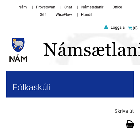
Skip to main content
Nám
Próvstovan
Snar
Námsætlanir
Office
365
WiseFlow
Handil
Logga á
0
Fólkaskúli
Skriva út