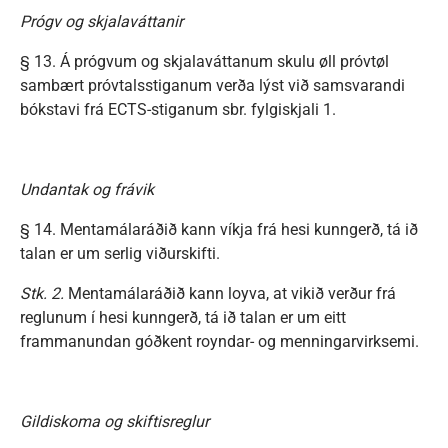
Prógv og skjalaváttanir
§ 13. Á prógvum og skjalaváttanum skulu øll próvtøl
sambært próvtalsstiganum verða lýst við samsvarandi
bókstavi frá ECTS-stiganum sbr. fylgiskjali 1.
Undantak og frávik
§ 14. Mentamálaráðið kann víkja frá hesi kunngerð, tá ið
talan er um serlig viðurskifti.
Stk. 2.
Mentamálaráðið kann loyva, at vikið verður frá
reglunum í hesi kunngerð, tá ið talan er um eitt
frammanundan góðkent royndar- og menningarvirksemi.
Gildiskoma og skiftisreglur