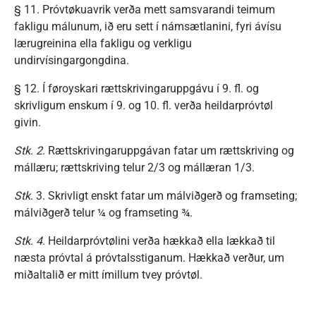
§ 11. Próvtøkuavrik verða mett samsvarandi teimum
fakligu málunum, ið eru sett í námsætlanini, fyri ávísu
lærugreinina ella fakligu og verkligu
undirvísingargongdina.
§ 12. Í føroyskari rættskrivingaruppgávu í 9. fl. og
skrivligum enskum í 9. og 10. fl. verða heildarpróvtøl
givin.
Stk. 2
. Rættskrivingaruppgávan fatar um rættskriving og
mállæru; rættskriving telur 2/3 og mállæran 1/3.
Stk
. 3. Skrivligt enskt fatar um málviðgerð og framseting;
málviðgerð telur ¼ og framseting ¾.
Stk. 4
. Heildarpróvtølini verða hækkað ella lækkað til
næsta próvtal á próvtalsstiganum. Hækkað verður, um
miðaltalið er mitt ímillum tvey próvtøl.