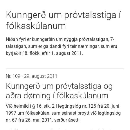
Kunngerð um próvtalsstiga í
fólkaskúlanum
Niðan fyri er kunngerðin um nýggja próvtalsstigan, 7-
talsstigan, sum er galdandi fyri teir næmingar, sum eru
byrjaðir í 8. flokki eftir 1. august 2011.
Nr. 109 - 29. august 2011
Kunngerð um próvtalsstiga og
aðra døming í fólkaskúlanum
Við heimild í § 16, stk. 2 í løgtingslóg nr. 125 frá 20. juni
1997 um fólkaskúlan, sum seinast broytt við løgtingslóg
nr. 67 frá 26. mai 2011, verður ásett: