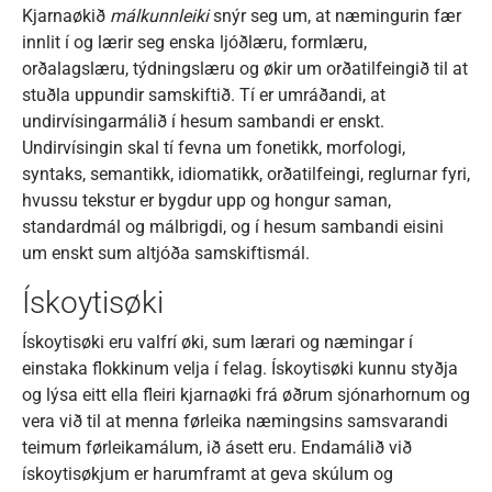
Kjarnaøkið
málkunnleiki
snýr seg um, at næmingurin fær
innlit í og lærir seg enska ljóðlæru, formlæru,
orðalagslæru, týdningslæru og økir um orðatilfeingið til at
stuðla uppundir samskiftið. Tí er umráðandi, at
undirvísingarmálið í hesum sambandi er enskt.
Undirvísingin skal tí fevna um fonetikk, morfologi,
syntaks, semantikk, idiomatikk, orðatilfeingi, reglurnar fyri,
hvussu tekstur er bygdur upp og hongur saman,
standardmál og málbrigdi, og í hesum sambandi eisini
um enskt sum altjóða samskiftismál.
Ískoytisøki
Ískoytisøki eru valfrí øki, sum lærari og næmingar í
einstaka flokkinum velja í felag. Ískoytisøki kunnu styðja
og lýsa eitt ella fleiri kjarnaøki frá øðrum sjónarhornum og
vera við til at menna førleika næmingsins samsvarandi
teimum førleikamálum, ið ásett eru. Endamálið við
ískoytisøkjum er harumframt at geva skúlum og