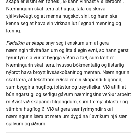
skapa er eisini ein førleiki, ið kann vinnast við lærdómi.
Næmingurin skal læra at hugsa, tala og skriva
sjálvstøðugt og at menna hugskot síni, og hann skal
kenna seg at hava ein virknan lut í egnari menning og
læring.
Førleikin at skapa
snýr seg í enskum um at gera
næmingin tilvitaðan um og líta á egin evni, so hann gerst
førur fyri sjálvur at byggja víðari á tað, sum lært er.
Næmingurin skal læra, hvussu bókmentalig og listarlig
nýbrot hava broytt lívsáskoðanir og mentan. Næmingurin
skal læra, at tekstframleiðsla er ein skapandi tilgongd,
sum byggir á hugflog, íblástur og treystleika. Við atliti at
búningarstigi og serligu gávum næmingsins verður arbeitt
miðvíst við skapandi tilgongdum, sum fremja íblástur og
stimbra hugflogið. Við at gera sær fyrimyndir skal
næmingurin læra at meta um dygdina í avrikum hjá sær
sjálvum og øðrum.