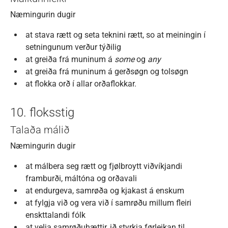
Næmingurin dugir
at stava rætt og seta teknini rætt, so at meiningin í
setningunum verður týðilig
at greiða frá muninum á
some
og
any
at greiða frá muninum á gerðsøgn og tolsøgn
at flokka orð í allar orðaflokkar.
10. floksstig
Talaða málið
Næmingurin dugir
at málbera seg rætt og fjølbroytt viðvíkjandi
framburði, máltóna og orðavali
at endurgeva, samrøða og kjakast á enskum
at fylgja við og vera við í samrøðu millum fleiri
enskttalandi fólk
at velja samrøðuhættir, ið styrkja førleikan til