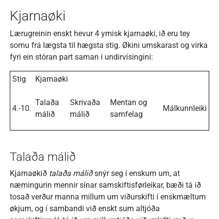
Kjarnaøki
Lærugreinin enskt hevur 4 ymisk kjarnaøki, ið eru tey
somu frá lægsta til hægsta stig. Økini umskarast og virka
fyri ein stóran part saman í undirvísingini:
Stig
Kjarnaøki
Talaða
Skrivaða
Mentan og
4.-10.
Málkunnleiki
málið
málið
samfelag
Talaða málið
Kjarnaøkið
talaða málið
snýr seg í enskum um, at
næmingurin mennir sínar samskiftisførleikar, bæði tá ið
tosað verður manna millum um viðurskifti í enskmæltum
økjum, og í sambandi við enskt sum altjóða