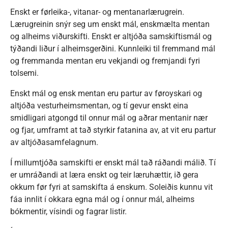
Enskt er førleika-, vitanar- og mentanarlærugrein.
Lærugreinin snýr seg um enskt mál, enskmælta mentan
og alheims viðurskifti. Enskt er altjóða samskiftismál og
týðandi liður í alheimsgerðini. Kunnleiki til fremmand mál
og fremmanda mentan eru vekjandi og fremjandi fyri
tolsemi.
Enskt mál og ensk mentan eru partur av føroyskari og
altjóða vesturheimsmentan, og tí gevur enskt eina
smidligari atgongd til onnur mál og aðrar mentanir nær
og fjar, umframt at tað styrkir fatanina av, at vit eru partur
av altjóðasamfelagnum.
Í millumtjóða samskifti er enskt mál tað ráðandi málið. Tí
er umráðandi at læra enskt og teir læruhættir, ið gera
okkum før fyri at samskifta á enskum. Soleiðis kunnu vit
fáa innlit í okkara egna mál og í onnur mál, alheims
bókmentir, vísindi og fagrar listir.