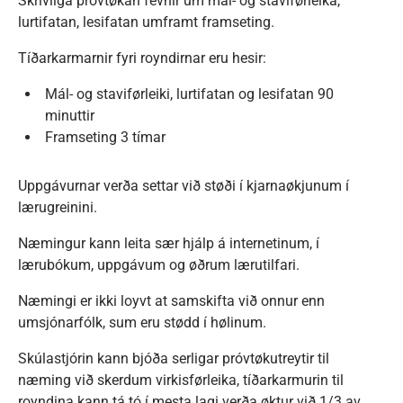
Skrivliga próvtøkan fevnir um mál- og staviførleika,
lurtifatan, lesifatan umframt framseting.
Tíðarkarmarnir fyri royndirnar eru hesir:
Mál- og staviførleiki, lurtifatan og lesifatan 90
minuttir
Framseting 3 tímar
Uppgávurnar verða settar við støði í kjarnaøkjunum í
lærugreinini.
Næmingur kann leita sær hjálp á internetinum, í
lærubókum, uppgávum og øðrum lærutilfari.
Næmingi er ikki loyvt at samskifta við onnur enn
umsjónarfólk, sum eru stødd í hølinum.
Skúlastjórin kann bjóða serligar próvtøkutreytir til
næming við skerdum virkisførleika, tíðarkarmurin til
royndina kann tá tó í mesta lagi verða øktur við 1/3 av