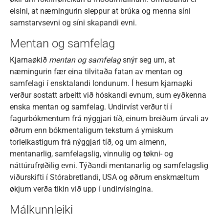
eisini, at næmingurin sleppur at brúka og menna síni
samstarvsevni og síni skapandi evni.
Mentan og samfelag
Kjarnaøkið
mentan og samfelag
snýr seg um, at
næmingurin fær eina tilvitaða fatan av mentan og
samfelagi í ensktalandi londunum. Í hesum kjarnaøki
verður sostatt arbeitt við hóskandi evnum, sum eyðkenna
enska mentan og samfelag. Undirvíst verður tí í
fagurbókmentum frá nýggjari tíð, einum breiðum úrvali av
øðrum enn bókmentaligum tekstum á ymiskum
torleikastigum frá nýggjari tíð, og um almenn,
mentanarlig, samfelagslig, vinnulig og tøkni- og
náttúrufrøðilig evni. Týðandi mentanarlig og samfelagslig
viðurskifti í Stórabretlandi, USA og øðrum enskmæltum
økjum verða tikin við upp í undirvísingina.
Málkunnleiki