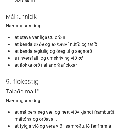
viðurskifti.
Málkunnleiki
Næmingurin dugir
at stava vanligastu orðini
at benda
to be
og
to have
í nútíð og tátíð
at benda reglulig og óreglulig sagnorð
s
í hvørsfalli og umskriving við
of
at flokka orð í allar orðaflokkar.
9. floksstig
Talaða málið
Næmingurin dugir
at málbera seg væl og rætt viðvíkjandi framburði,
máltóna og orðavali.
at fylgja við og vera við í samrøðu, ið fer fram á