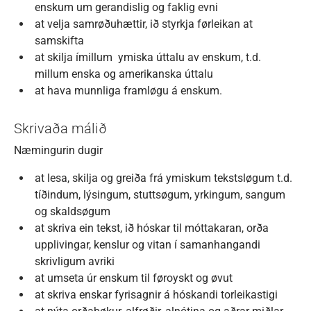
enskum um gerandislig og faklig evni
at velja samrøðuhættir, ið styrkja førleikan at
samskifta
at skilja ímillum ymiska úttalu av enskum, t.d.
millum enska og amerikanska úttalu
at hava munnliga framløgu á enskum.
Skrivaða málið
Næmingurin dugir
at lesa, skilja og greiða frá ymiskum tekstsløgum t.d.
tíðindum, lýsingum, stuttsøgum, yrkingum, sangum
og skaldsøgum
at skriva ein tekst, ið hóskar til móttakaran, orða
upplivingar, kenslur og vitan í samanhangandi
skrivligum avriki
at umseta úr enskum til føroyskt og øvut
at skriva enskar fyrisagnir á hóskandi torleikastigi