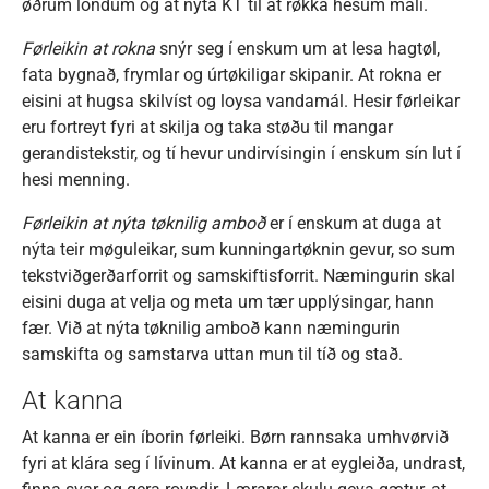
øðrum londum og at nýta KT til at røkka hesum máli.
Førleikin at rokna
snýr seg í enskum um at lesa hagtøl,
fata bygnað, frymlar og úrtøkiligar skipanir. At rokna er
eisini at hugsa skilvíst og loysa vandamál. Hesir førleikar
eru fortreyt fyri at skilja og taka støðu til mangar
gerandistekstir, og tí hevur undirvísingin í enskum sín lut í
hesi menning.
Førleikin at nýta tøknilig amboð
er í enskum at duga at
nýta teir møguleikar, sum kunningartøknin gevur, so sum
tekstviðgerðarforrit og samskiftisforrit. Næmingurin skal
eisini duga at velja og meta um tær upplýsingar, hann
fær. Við at nýta tøknilig amboð kann næmingurin
samskifta og samstarva uttan mun til tíð og stað.
At kanna
At kanna er ein íborin førleiki. Børn rannsaka umhvørvið
fyri at klára seg í lívinum. At kanna er at eygleiða, undrast,