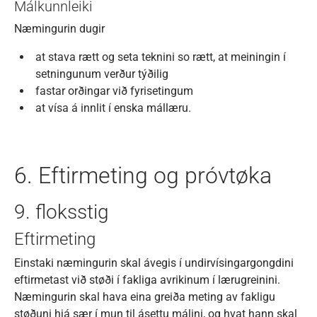
Málkunnleiki
Næmingurin dugir
at stava rætt og seta teknini so rætt, at meiningin í
setningunum verður týðilig
fastar orðingar við fyrisetingum
at vísa á innlit í enska mállæru.
6. Eftirmeting og próvtøka
9. floksstig
Eftirmeting
Einstaki næmingurin skal ávegis í undirvísingargongdini
eftirmetast við støði í fakliga avrikinum í lærugreinini.
Næmingurin skal hava eina greiða meting av fakligu
støðuni hjá sær í mun til ásettu málini, og hvat hann skal