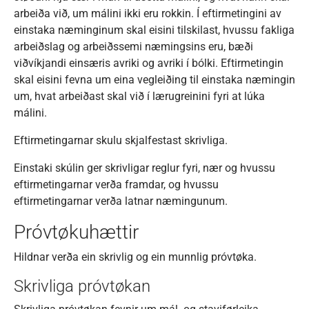
arbeiða við, um málini ikki eru rokkin. Í eftirmetingini av
einstaka næminginum skal eisini tilskilast, hvussu fakliga
arbeiðslag og arbeiðssemi næmingsins eru, bæði
viðvíkjandi einsæris avriki og avriki í bólki. Eftirmetingin
skal eisini fevna um eina vegleiðing til einstaka næmingin
um, hvat arbeiðast skal við í lærugreinini fyri at lúka
málini.
Eftirmetingarnar skulu skjalfestast skrivliga.
Einstaki skúlin ger skrivligar reglur fyri, nær og hvussu
eftirmetingarnar verða framdar, og hvussu
eftirmetingarnar verða latnar næmingunum.
Próvtøkuhættir
Hildnar verða ein skrivlig og ein munnlig próvtøka.
Skrivliga próvtøkan