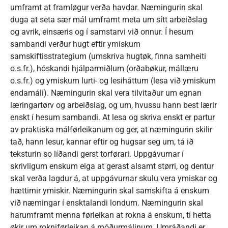
umframt at framløgur verða havdar. Næmingurin skal
duga at seta sær mál umframt meta um sítt arbeiðslag
og avrik, einsæris og í samstarvi við onnur. Í hesum
sambandi verður hugt eftir ymiskum
samskiftisstrategium (umskriva hugtøk, finna samheiti
o.s.fr.), hóskandi hjálparmiðlum (orðabøkur, mállæru
o.s.fr.) og ymiskum lurti- og lesiháttum (lesa við ymiskum
endamáli). Næmingurin skal vera tilvitaður um egnan
læringartørv og arbeiðslag, og um, hvussu hann best lærir
enskt í hesum sambandi. At lesa og skriva enskt er partur
av praktiska málførleikanum og ger, at næmingurin skilir
tað, hann lesur, kannar eftir og hugsar seg um, tá ið
teksturin so líðandi gerst torførari. Uppgávurnar í
skrivligum enskum eiga at gerast alsamt størri, og dentur
skal verða lagdur á, at uppgávurnar skulu vera ymiskar og
hættirnir ymiskir. Næmingurin skal samskifta á enskum
við næmingar í ensktalandi londum. Næmingurin skal
harumframt menna førleikan at rokna á enskum, tí hetta
økir um rokniførleikan á móðurmálinum. Umráðandi er