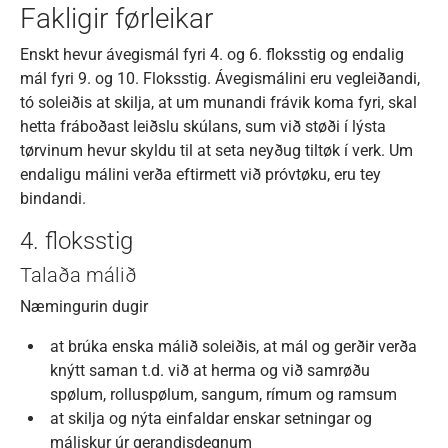
Fakligir førleikar
Enskt hevur ávegismál fyri 4. og 6. floksstig og endalig
mál fyri 9. og 10. Floksstig. Ávegismálini eru vegleiðandi,
tó soleiðis at skilja, at um munandi frávik koma fyri, skal
hetta fráboðast leiðslu skúlans, sum við støði í lýsta
tørvinum hevur skyldu til at seta neyðug tiltøk í verk. Um
endaligu málini verða eftirmett við próvtøku, eru tey
bindandi.
4. floksstig
Talaða málið
Næmingurin dugir
at brúka enska málið soleiðis, at mál og gerðir verða
knýtt saman t.d. við at herma og við samrøðu
spølum, rolluspølum, sangum, rímum og ramsum
at skilja og nýta einfaldar enskar setningar og
máliskur úr gerandisdegnum