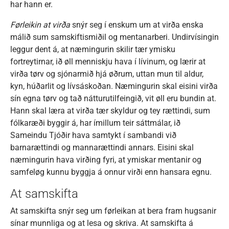
har hann er.
Førleikin at virða
snýr seg í enskum um at virða enska
málið sum samskiftismiðil og mentanarberi. Undirvísingin
leggur dent á, at næmingurin skilir tær ymisku
fortreytirnar, ið øll menniskju hava í lívinum, og lærir at
virða tørv og sjónarmið hjá øðrum, uttan mun til aldur,
kyn, húðarlit og lívsáskoðan. Næmingurin skal eisini virða
sín egna tørv og tað nátturutilfeingið, vit øll eru bundin at.
Hann skal læra at virða tær skyldur og tey rættindi, sum
fólkaræði byggir á, har ímillum teir sáttmálar, ið
Sameindu Tjóðir hava samtykt í sambandi við
barnarættindi og mannarættindi annars. Eisini skal
næmingurin hava virðing fyri, at ymiskar mentanir og
samfeløg kunnu byggja á onnur virði enn hansara egnu.
At samskifta
At samskifta snýr seg um førleikan at bera fram hugsanir
sínar munnliga og at lesa og skriva. At samskifta á