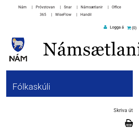
Skip to main content
Nám
Próvstovan
Snar
Námsætlanir
Office
365
WiseFlow
Handil
Logga á
0
Fólkaskúli
Skriva út