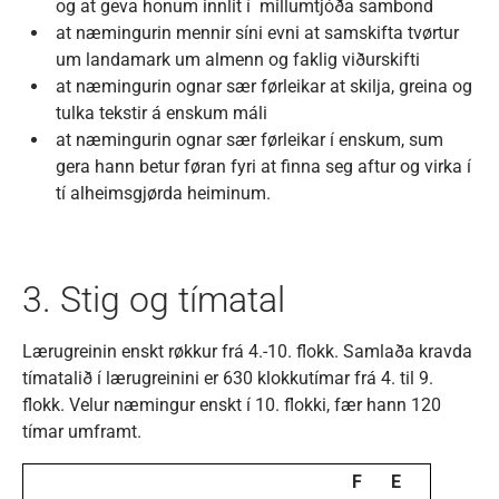
og at geva honum innlit í millumtjóða sambond
at næmingurin mennir síni evni at samskifta tvørtur
um landamark um almenn og faklig viðurskifti
at næmingurin ognar sær førleikar at skilja, greina og
tulka tekstir á enskum máli
at næmingurin ognar sær førleikar í enskum, sum
gera hann betur føran fyri at finna seg aftur og virka í
tí alheimsgjørda heiminum.
3. Stig og tímatal
Lærugreinin enskt røkkur frá 4.-10. flokk. Samlaða kravda
tímatalið í lærugreinini er 630 klokkutímar frá 4. til 9.
flokk. Velur næmingur enskt í 10. flokki, fær hann 120
tímar umframt.
F
E