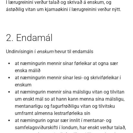
Í lærugreinini verður talað og skrivað á enskum, og
ástøðilig vitan um kjarnaøkini í lærugreinini verður nýtt.
2. Endamál
Undirvísingin í
enskum
hevur til endamáls
at næmingurin mennir sínar førleikar at ogna sær
enska málið
at næmingurin mennir sínar lesi- og skriviførleikar í
enskum
at næmingurin mennir sína málsligu vitan og tilvitan
um enskt mál so at hann kann menna sína málsligu,
mentanarligu og fagurfrøðiligu vitan og tilvitsku
umframt almenna lestrarførleika sín
at næmingurin ognar sær innlit í mentanar- og
samfelagsviðurskifti í londum, har enskt verður talað,