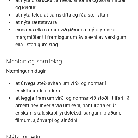
at nýta orðabøkur, alfrøðir, alnótina og aðrar miðlar
og keldur
at nýta teldu at samskifta og fáa sær vitan
at nýta rættstavara
einsæris ella saman við øðrum at nýta ymiskar
margmiðlar til framløgur um ávís evni av verkligum
ella listarligum slag.
Mentan og samfelag
Næmingurin dugir
at útvega støðisvitan um virði og normar í
enskttalandi londum
at leggja fram um virði og normar við støði í tilfari, ið
arbeitt hevur verið við um evni, har tilfarið er úr
enskum skaldskapi, yrkisteksti, sangum, bløðum,
filmum, sjónvarpi og alnótini.
Málkunnleiki