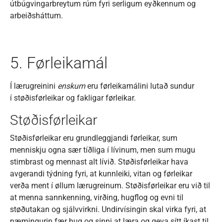
útbúgvingarbreytum rúm fyri serligum eyðkennum og
arbeiðsháttum.
5. Førleikamál
Í lærugreinini
enskum
eru førleikamálini lutað sundur
í støðisførleikar og fakligar førleikar.
Støðisførleikar
Støðisførleikar eru grundleggjandi førleikar, sum
menniskju ogna sær tíðliga í lívinum, men sum mugu
stimbrast og mennast alt lívið. Støðisførleikar hava
avgerandi týdning fyri, at kunnleiki, vitan og førleikar
verða ment í øllum lærugreinum. Støðisførleikar eru við til
at menna sannkenning, virðing, hugflog og evni til
støðutakan og sjálvvirkni. Undirvísingin skal virka fyri, at
næmingurin fær hug og sinni at læra og geva sítt íkast til