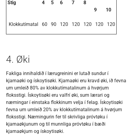
Stig
4
5
6
7
8
9
10
Klokkutímatal
60
90
120
120
120
120
120
4. Øki
Fakliga innihaldið í lærugreinini er lutað sundur í
kjarnaøki og ískoytisøki. Kjarnaøki eru kravd øki, ið fevna
um umleið 80% av klokkutímatalinum á hvørjum
floksstigi. Ískoytisøki eru valfrí øki, sum lærari og
næmingar í einstaka flokkinum velja í felag. Ískoytisøki
fevna um umleið 20% av klokkutímatalinum á hvørjum
floksstigi. Næmingurin fer til skrivliga próvtøku í
kjarnaøkjunum og til munnliga próvtøku í bæði
kjarnaøkjum og ískoytisøki.