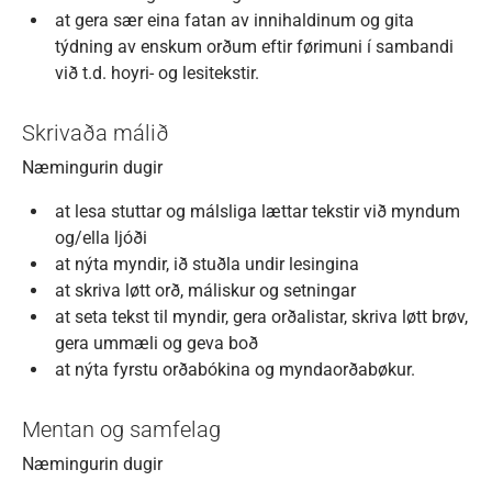
at gera sær eina fatan av innihaldinum og gita
týdning av enskum orðum eftir førimuni í sambandi
við t.d. hoyri- og lesitekstir.
Skrivaða málið
Næmingurin dugir
at lesa stuttar og málsliga lættar tekstir við myndum
og/ella ljóði
at nýta myndir, ið stuðla undir lesingina
at skriva løtt orð, máliskur og setningar
at seta tekst til myndir, gera orðalistar, skriva løtt brøv,
gera ummæli og geva boð
at nýta fyrstu orðabókina og myndaorðabøkur.
Mentan og samfelag
Næmingurin dugir