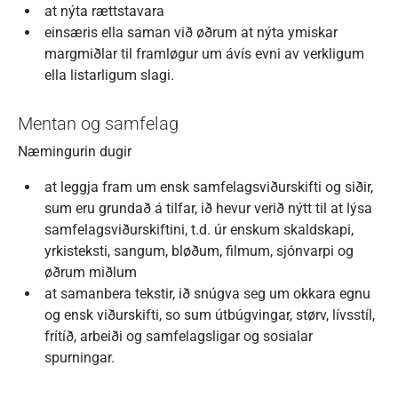
at nýta rættstavara
einsæris ella saman við øðrum at nýta ymiskar
margmiðlar til framløgur um ávís evni av verkligum
ella listarligum slagi.
Mentan og samfelag
Næmingurin dugir
at leggja fram um ensk samfelagsviðurskifti og siðir,
sum eru grundað á tilfar, ið hevur verið nýtt til at lýsa
samfelagsviðurskiftini, t.d. úr enskum skaldskapi,
yrkisteksti, sangum, bløðum, filmum, sjónvarpi og
øðrum miðlum
at samanbera tekstir, ið snúgva seg um okkara egnu
og ensk viðurskifti, so sum útbúgvingar, størv, lívsstíl,
frítíð, arbeiði og samfelagsligar og sosialar
spurningar.