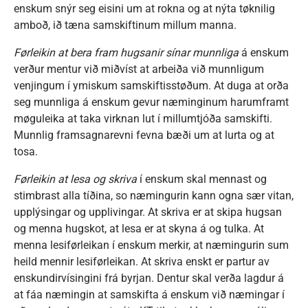
enskum snýr seg eisini um at rokna og at nýta tøknilig
amboð, ið tæna samskiftinum millum manna.
Førleikin at bera fram hugsanir sínar munnliga
á enskum
verður mentur við miðvíst at arbeiða við munnligum
venjingum í ymiskum samskiftisstøðum. At duga at orða
seg munnliga á enskum gevur næminginum harumframt
møguleika at taka virknan lut í millumtjóða samskifti.
Munnlig framsagnarevni fevna bæði um at lurta og at
tosa.
Førleikin at lesa og skriva
í enskum skal mennast og
stimbrast alla tíðina, so næmingurin kann ogna sær vitan,
upplýsingar og upplivingar. At skriva er at skipa hugsan
og menna hugskot, at lesa er at skyna á og tulka. At
menna lesiførleikan í enskum merkir, at næmingurin sum
heild mennir lesiførleikan. At skriva enskt er partur av
enskundirvísingini frá byrjan. Dentur skal verða lagdur á
at fáa næmingin at samskifta á enskum við næmingar í