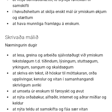
samskifti
í høvuðsheitum at skilja enskt mál úr ymiskum økjum
og stættum
at hava munnliga framløgu á enskum.
Skrivaða málið
Næmingurin dugir
at lesa, greina og arbeiða sjálvstøðugt við ymiskum
tekstsløgum t.d. tíðindum, lýsingum, stuttsøgum,
yrkingum, sangum og skaldsøgum
at skriva ein tekst, ið hóskar til móttakaran, orða
upplivingar, kenslur og vitan í samanhangandi
skrivligum avriki
at umseta úr enskum til føroyskt og øvut
at nýta orðabøkur, alfrøðir, internet og aðrar miðlar og
keldur
at nýta teldu at samskifta og fáa sær vitan