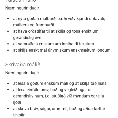
Næmingurin dugir
at nýta góðan málburð, bæði viðvíkjandi orðavali,
mállæru og framburði
at hava orðatilfar til at skilja og tosa enskt um
gerandislig evni
at samrøða á enskum um innihaldí tekstum
at skilja enskt mál úr ymiskum enskmæltum londum.
Skrivaða málið
Næmingurin dugir
at lesa á góðum enskum máli og at skilja tað lisna
at lesa einføld brøv, boð og vegleiðingar úr
gerandislívinum, t.d. stuðlað við myndum og/ella
ljóði
at skriva brøv, søgur, ummæli, boð og aðrar lættar
tekstir