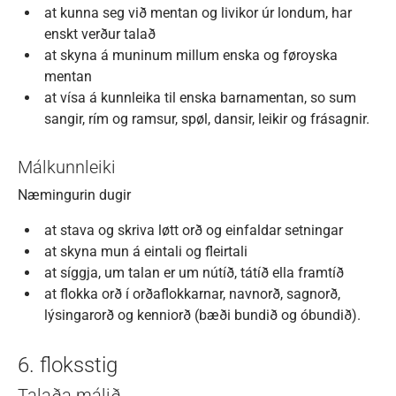
at kunna seg við mentan og livikor úr londum, har
enskt verður talað
at skyna á muninum millum enska og føroyska
mentan
at vísa á kunnleika til enska barnamentan, so sum
sangir, rím og ramsur, spøl, dansir, leikir og frásagnir.
Málkunnleiki
Næmingurin dugir
at stava og skriva løtt orð og einfaldar setningar
at skyna mun á eintali og fleirtali
at síggja, um talan er um nútíð, tátíð ella framtíð
at flokka orð í orðaflokkarnar, navnorð, sagnorð,
lýsingarorð og kenniorð (bæði bundið og óbundið).
6. floksstig
Talaða málið