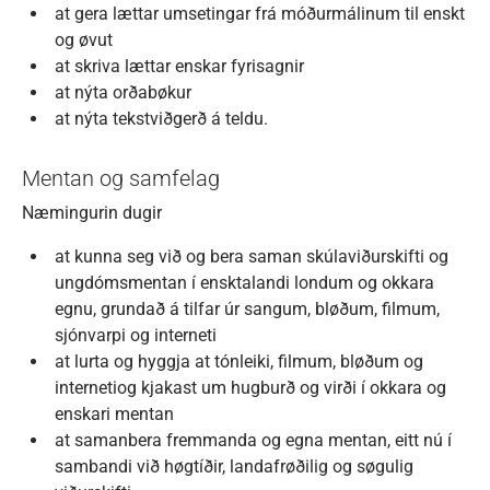
at gera lættar umsetingar frá móðurmálinum til enskt
og øvut
at skriva lættar enskar fyrisagnir
at nýta orðabøkur
at nýta tekstviðgerð á teldu.
Mentan og samfelag
Næmingurin dugir
at kunna seg við og bera saman skúlaviðurskifti og
ungdómsmentan í ensktalandi londum og okkara
egnu, grundað á tilfar úr sangum, bløðum, filmum,
sjónvarpi og interneti
at lurta og hyggja at tónleiki, filmum, bløðum og
internetiog kjakast um hugburð og virði í okkara og
enskari mentan
at samanbera fremmanda og egna mentan, eitt nú í
sambandi við høgtíðir, landafrøðilig og søgulig