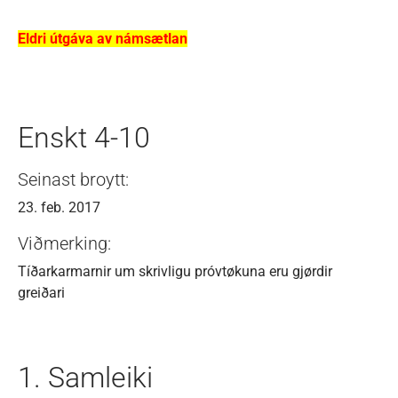
Eldri útgáva av námsætlan
Enskt 4-10
Seinast broytt:
23. feb. 2017
Viðmerking:
Tíðarkarmarnir um skrivligu próvtøkuna eru gjørdir
greiðari
1. Samleiki