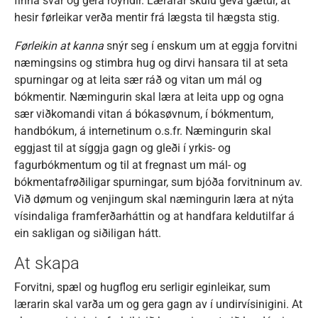
finna svar og gera royndir. Lærarar skulu geva gætur, at
hesir førleikar verða mentir frá lægsta til hægsta stig.
Førleikin at kanna
snýr seg í enskum um at eggja forvitni
næmingsins og stimbra hug og dirvi hansara til at seta
spurningar og at leita sær ráð og vitan um mál og
bókmentir. Næmingurin skal læra at leita upp og ogna
sær viðkomandi vitan á bókasøvnum, í bókmentum,
handbókum, á internetinum o.s.fr. Næmingurin skal
eggjast til at síggja gagn og gleði í yrkis- og
fagurbókmentum og til at fregnast um mál- og
bókmentafrøðiligar spurningar, sum bjóða forvitninum av.
Við dømum og venjingum skal næmingurin læra at nýta
vísindaliga framferðarháttin og at handfara keldutilfar á
ein sakligan og siðiligan hátt.
At skapa
Forvitni, spæl og hugflog eru serligir eginleikar, sum
lærarin skal varða um og gera gagn av í undirvísinigini. At