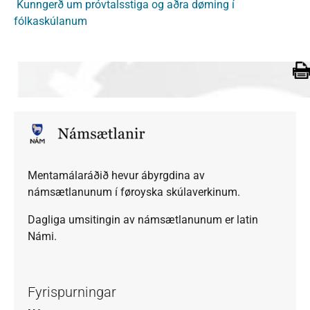
Kunngerð um próvtalsstiga og aðra døming í
fólkaskúlanum
Mentamálaráðið hevur ábyrgdina av
námsætlanunum í føroyska skúlaverkinum.
Dagliga umsitingin av námsætlanunum er latin
Námi.
Fyrispurningar