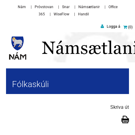
Skip to main content
Nám
Próvstovan
Snar
Námsætlanir
Office
365
WiseFlow
Handil
Logga á
0
Fólkaskúli
Skriva út