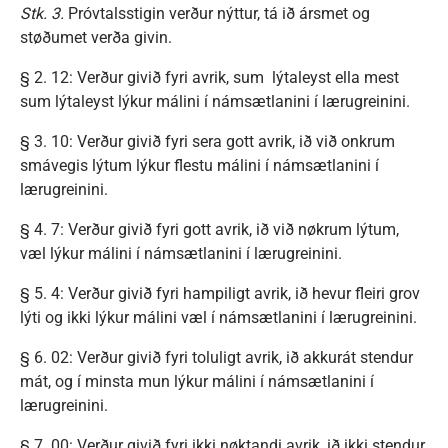
Stk. 3.
Próvtalsstigin verður nýttur, tá ið ársmet og
støðumet verða givin.
§ 2. 12: Verður givið fyri avrik, sum lýtaleyst ella mest
sum lýtaleyst lýkur málini í námsætlanini í lærugreinini.
§ 3. 10: Verður givið fyri sera gott avrik, ið við onkrum
smávegis lýtum lýkur flestu málini í námsætlanini í
lærugreinini.
§ 4. 7: Verður givið fyri gott avrik, ið við nøkrum lýtum,
væl lýkur málini í námsætlanini í lærugreinini.
§ 5. 4: Verður givið fyri hampiligt avrik, ið hevur fleiri grov
lýti og ikki lýkur málini væl í námsætlanini í lærugreinini.
§ 6. 02: Verður givið fyri toluligt avrik, ið akkurát stendur
mát, og í minsta mun lýkur málini í námsætlanini í
lærugreinini.
§ 7. 00: Verður givið fyri ikki nøktandi avrik, ið ikki stendur