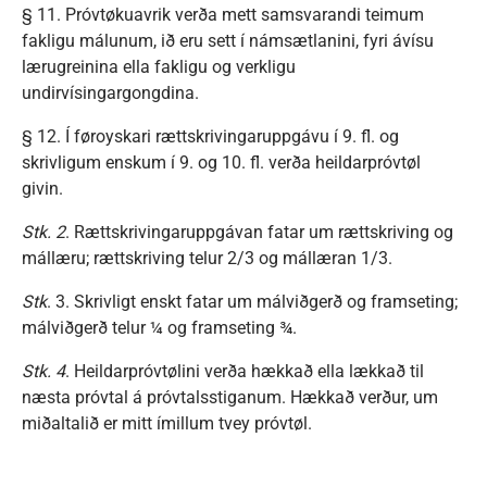
§ 11. Próvtøkuavrik verða mett samsvarandi teimum
fakligu málunum, ið eru sett í námsætlanini, fyri ávísu
lærugreinina ella fakligu og verkligu
undirvísingargongdina.
§ 12. Í føroyskari rættskrivingaruppgávu í 9. fl. og
skrivligum enskum í 9. og 10. fl. verða heildarpróvtøl
givin.
Stk. 2
. Rættskrivingaruppgávan fatar um rættskriving og
mállæru; rættskriving telur 2/3 og mállæran 1/3.
Stk
. 3. Skrivligt enskt fatar um málviðgerð og framseting;
málviðgerð telur ¼ og framseting ¾.
Stk. 4
. Heildarpróvtølini verða hækkað ella lækkað til
næsta próvtal á próvtalsstiganum. Hækkað verður, um
miðaltalið er mitt ímillum tvey próvtøl.