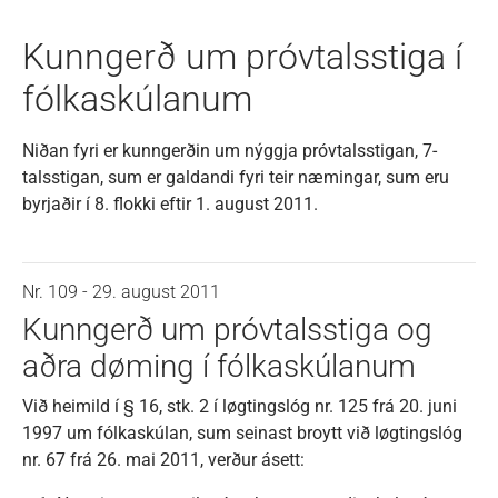
Kunngerð um próvtalsstiga í
fólkaskúlanum
Niðan fyri er kunngerðin um nýggja próvtalsstigan, 7-
talsstigan, sum er galdandi fyri teir næmingar, sum eru
byrjaðir í 8. flokki eftir 1. august 2011.
Nr. 109 - 29. august 2011
Kunngerð um próvtalsstiga og
aðra døming í fólkaskúlanum
Við heimild í § 16, stk. 2 í løgtingslóg nr. 125 frá 20. juni
1997 um fólkaskúlan, sum seinast broytt við løgtingslóg
nr. 67 frá 26. mai 2011, verður ásett: