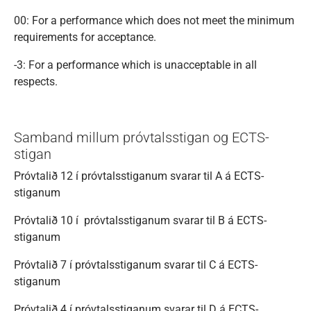
00: For a performance which does not meet the minimum
requirements for acceptance.
-3: For a performance which is unacceptable in all
respects.
Samband millum próvtalsstigan og ECTS-
stigan
Próvtalið 12 í próvtalsstiganum svarar til A á ECTS-
stiganum
Próvtalið 10 í próvtalsstiganum svarar til B á ECTS-
stiganum
Próvtalið 7 í próvtalsstiganum svarar til C á ECTS-
stiganum
Próvtalið 4 í próvtalsstiganum svarar til D á ECTS-