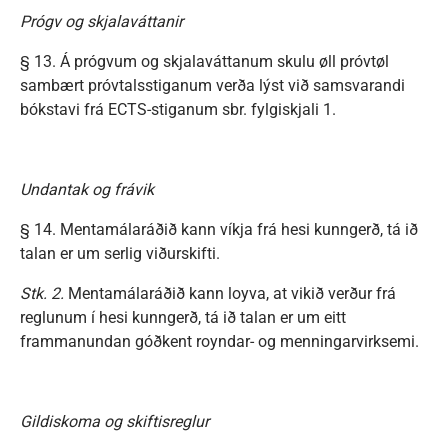
Prógv og skjalaváttanir
§ 13. Á prógvum og skjalaváttanum skulu øll próvtøl
sambært próvtalsstiganum verða lýst við samsvarandi
bókstavi frá ECTS-stiganum sbr. fylgiskjali 1.
Undantak og frávik
§ 14. Mentamálaráðið kann víkja frá hesi kunngerð, tá ið
talan er um serlig viðurskifti.
Stk. 2.
Mentamálaráðið kann loyva, at vikið verður frá
reglunum í hesi kunngerð, tá ið talan er um eitt
frammanundan góðkent royndar- og menningarvirksemi.
Gildiskoma og skiftisreglur