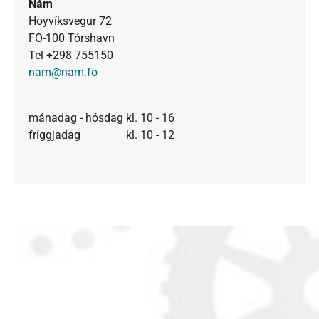
Nám
Hoyvíksvegur 72
FO-100 Tórshavn
Tel +298 755150
nam@nam.fo
mánadag - hósdag kl. 10 - 16
fríggjadag kl. 10 - 12