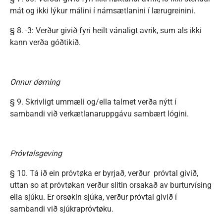
mát og ikki lýkur málini í námsætlanini í lærugreinini.
§ 8. -3: Verður givið fyri heilt vánaligt avrik, sum als ikki
kann verða góðtikið.
Onnur døming
§ 9. Skrivligt ummæli og/ella talmet verða nýtt í
sambandi við verkætlanaruppgávu sambært lógini.
Próvtalsgeving
§ 10. Tá ið ein próvtøka er byrjað, verður próvtal givið,
uttan so at próvtøkan verður slitin orsakað av burturvísing
ella sjúku. Er orsøkin sjúka, verður próvtal givið í
sambandi við sjúkrapróvtøku.