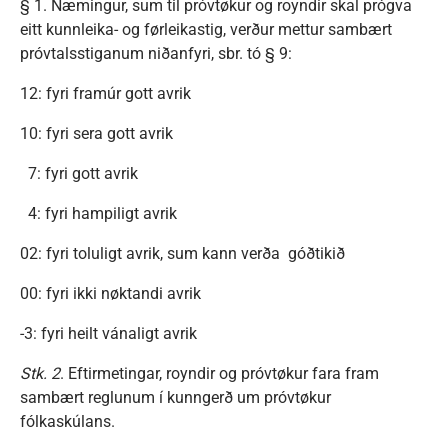
§ 1. Næmingur, sum til próvtøkur og royndir skal prógva
eitt kunnleika- og førleikastig, verður mettur sambært
próvtalsstiganum niðanfyri, sbr. tó § 9:
12: fyri framúr gott avrik
10: fyri sera gott avrik
7: fyri gott avrik
4: fyri hampiligt avrik
02: fyri toluligt avrik, sum kann verða góðtikið
00: fyri ikki nøktandi avrik
-3: fyri heilt vánaligt avrik
Stk. 2
. Eftirmetingar, royndir og próvtøkur fara fram
sambært reglunum í kunngerð um próvtøkur
fólkaskúlans.