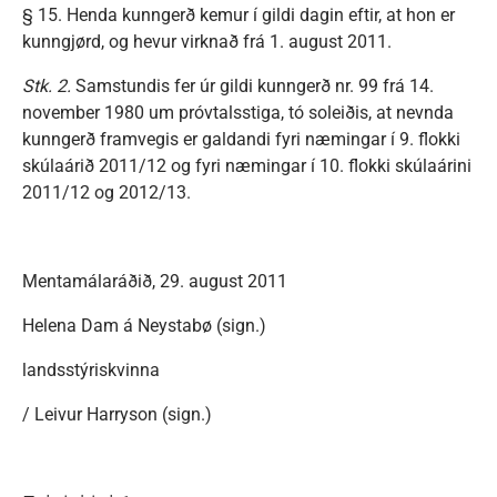
§ 15. Henda kunngerð kemur í gildi dagin eftir, at hon er
kunngjørd, og hevur virknað frá 1. august 2011.
Stk. 2.
Samstundis fer úr gildi kunngerð nr. 99 frá 14.
november 1980 um próvtalsstiga, tó soleiðis, at nevnda
kunngerð framvegis er galdandi fyri næmingar í 9. flokki
skúlaárið 2011/12 og fyri næmingar í 10. flokki skúlaárini
2011/12 og 2012/13.
Mentamálaráðið, 29. august 2011
Helena Dam á Neystabø (sign.)
landsstýriskvinna
/ Leivur Harryson (sign.)